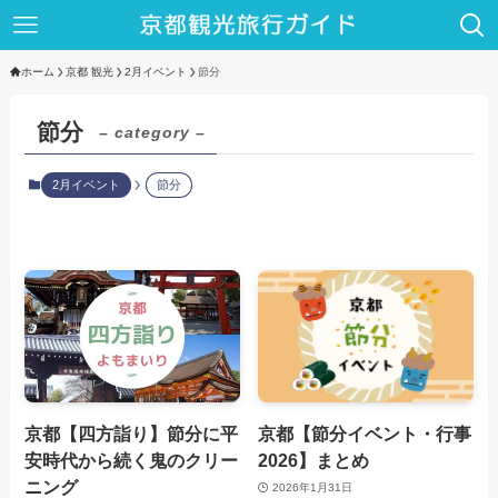
ホーム
京都 観光
2月イベント
節分
節分
– category –
2月イベント
節分
京都【四方詣り】節分に平
京都【節分イベント・行事
安時代から続く鬼のクリー
2026】まとめ
ニング
2026年1月31日