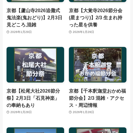
京都【蘆山寺2026追儺式
京都【大覚寺2026節分会
鬼法楽(鬼おどり)】2月3日
(星まつり)】2/3 生まれ持
見どころ,混雑
った星を供養
2026年1月29日
2026年1月29日
京都【松尾大社2026節分
京都【千本釈迦堂おかめ福
祭】2月3日「石見神楽」
節分会】2/3 混雑・アクセ
の奉納もあり
ス・周辺情報
2026年1月28日
2026年1月28日