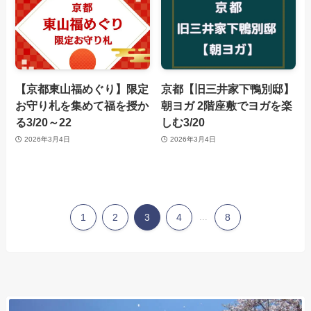
【京都東山福めぐり】限定
京都【旧三井家下鴨別邸】
お守り札を集めて福を授か
朝ヨガ 2階座敷でヨガを楽
る3/20～22
しむ3/20
2026年3月4日
2026年3月4日
1
2
3
4
...
8