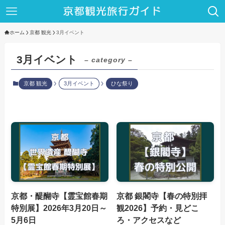
ホーム
京都 観光
3月イベント
3月イベント
– category –
京都 観光
3月イベント
ひな祭り
京都・醍醐寺【霊宝館春期
京都 銀閣寺【春の特別拝
特別展】2026年3月20日～
観2026】予約・見どこ
5月6日
ろ・アクセスなど