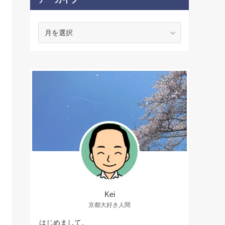
ア
ー
カ
イ
ブ
Kei
京都大好き人間
はじめまして。