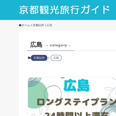
ホーム
京都以外
広島
広島
– category –
京都以外
広島