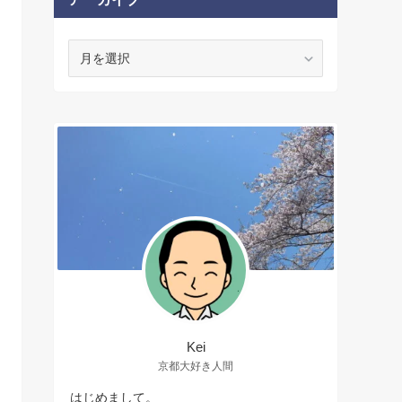
ア
ー
カ
イ
ブ
Kei
京都大好き人間
はじめまして。