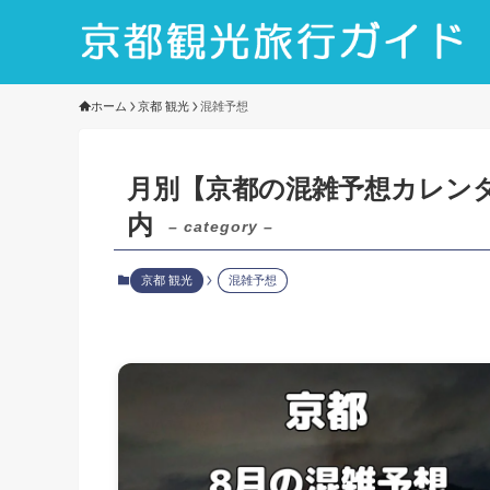
ホーム
京都 観光
混雑予想
月別【京都の混雑予想カレン
内
– category –
京都 観光
混雑予想