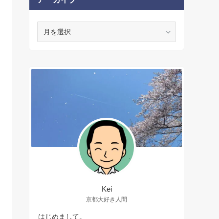
ア
ー
カ
イ
ブ
Kei
京都大好き人間
はじめまして。