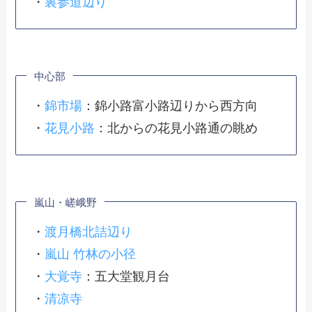
・
裏参道辺り
中心部
・
錦市場
：錦小路富小路辺りから西方向
・
花見小路
：北からの花見小路通の眺め
嵐山・嵯峨野
・
渡月橋北詰辺り
・
嵐山 竹林の小径
・
大覚寺
：五大堂観月台
・
清凉寺