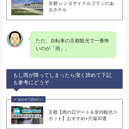
京都 レンタサイクルプランのあ
るホテル
ただ、自転車の京都観光で一番怖
いのが「雨」。
もし雨が降ってしまったら潔く諦めて下記
も参考にどうぞ
あわせて読みたい
京都【雨の日デート＆室内観光ス
ポット】おすすめ+穴場30選