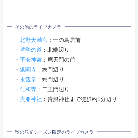
その他のライブカメラ
・
北野天満宮
：一の鳥居前
・
哲学の道
：北端辺り
・
平安神宮
：應天門の前
・
銀閣寺
：総門辺り
・
永観堂
：総門辺り
・
仁和寺
：二王門辺り
・
貴船神社
：貴船神社まで徒歩約1分辺り
秋の観光シーズン限定のライブカメラ