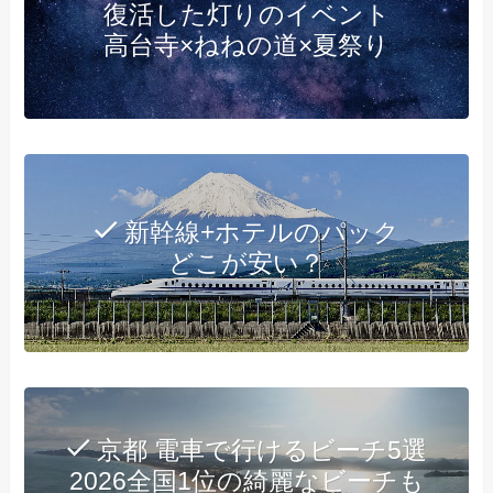
復活した灯りのイベント
高台寺×ねねの道×夏祭り
新幹線+ホテルのパック
どこが安い？
京都 電車で行けるビーチ5選
2026全国1位の綺麗なビーチも