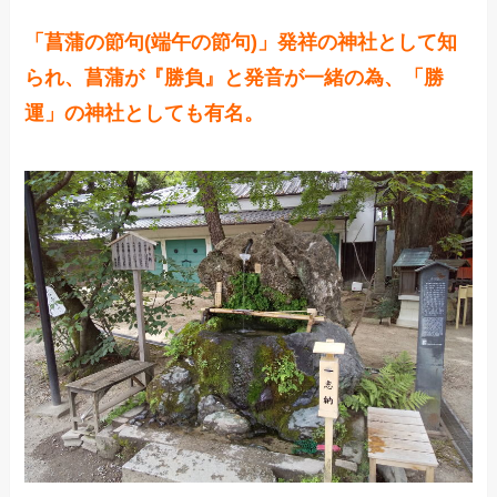
「菖蒲の節句(端午の節句)」発祥の神社として知
られ、菖蒲が『
勝負
』と発音が一緒の為、「勝
運」の神社としても有名。