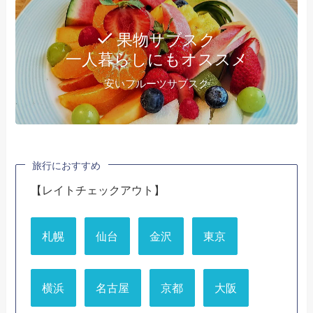
果物サブスク
一人暮らしにもオススメ
安いフルーツサブスク
旅行におすすめ
【レイトチェックアウト】
札幌
仙台
金沢
東京
横浜
名古屋
京都
大阪