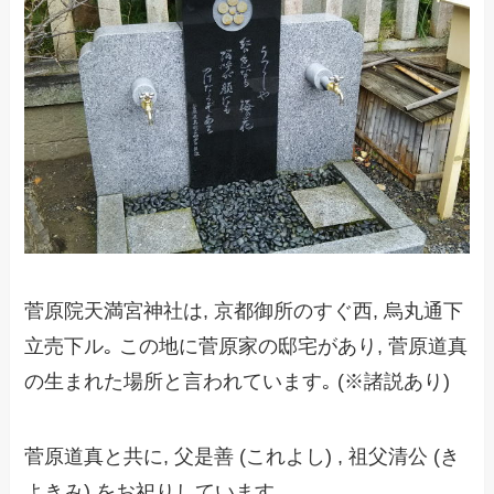
菅原院天満宮神社は, 京都御所のすぐ西, 烏丸通下
立売下ル｡ この地に菅原家の邸宅があり, 菅原道真
の生まれた場所と言われています｡ (※諸説あり)
菅原道真と共に, 父是善 (これよし) , 祖父清公 (き
よきみ) をお祀りしています。