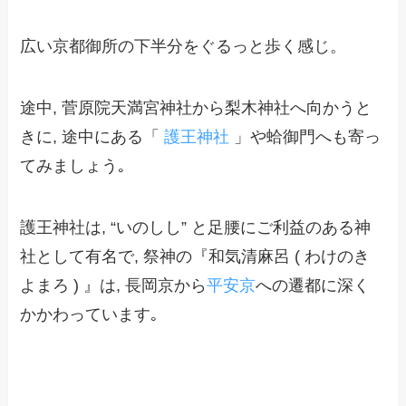
広い京都御所の下半分をぐるっと歩く感じ。
途中, 菅原院天満宮神社から梨木神社へ向かうと
きに, 途中にある「
護王神社
」や蛤御門へも寄っ
てみましょう｡
護王神社は, “いのしし” と足腰にご利益のある神
社として有名で, 祭神の『和気清麻呂 ( わけのき
よまろ ) 』は, 長岡京から
平安京
への遷都に深く
かかわっています｡