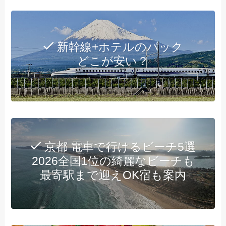
新幹線+ホテルのパック
どこが安い？
京都 電車で行けるビーチ5選
2026全国1位の綺麗なビーチも
最寄駅まで迎えOK宿も案内