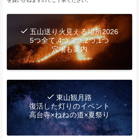
五山送り火見える場所2026
5つ全て,4つ,3つ,2つ,1つ
穴場も案内
東山観月路
復活した灯りのイベント
高台寺×ねねの道×夏祭り