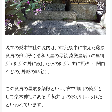
現在の梨木神社の境内は, 9世紀後半に栄えた藤原
良房の娘明子 ( 清和天皇の母親 染殿皇后 ) の里御
所 ( 御所の外に設けた仮の御所｡ 主に摂政 ・ 関白
などの, 外戚の邸宅 ) 。
この良房の屋敷を染殿といい, 宮中御用の染所と
して梨木神社にある「 染井 」の水が用いられた
といわれています。