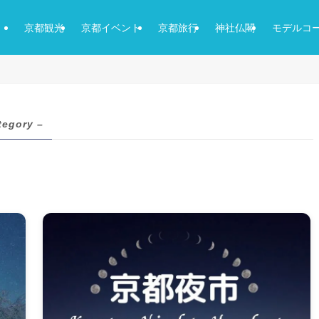
京都観光
京都イベント
京都旅行
神社仏閣
モデルコ
tegory –