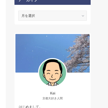
ア
ー
カ
イ
ブ
Kei
京都大好き人間
はじめまして。