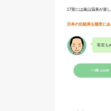
17室には嵐山温泉が楽
日本の伝統美を随所にあ
客室も
一休.com