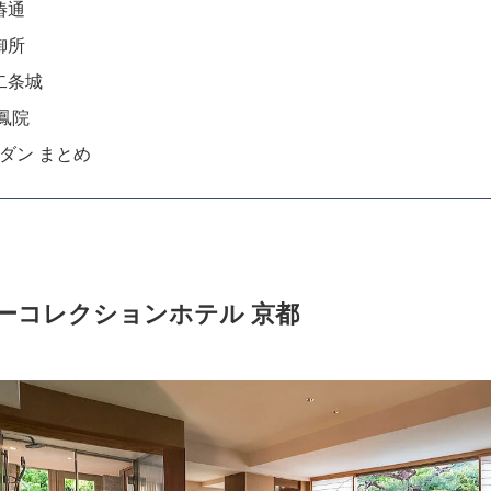
 椿通
 御所
 二条城
鳳院
モダン まとめ
ーコレクションホテル 京都