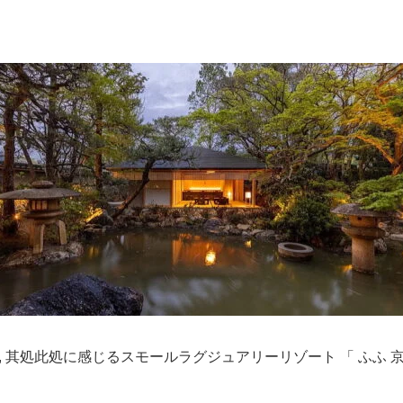
 其処此処に感じるスモールラグジュアリーリゾート 「 ふふ 京