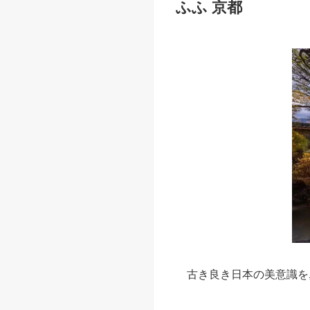
ふふ 京都
古き良き日本の美意識を,