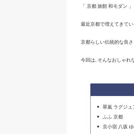
「 京都 旅館 和モダン 」
最近京都で増えてきてい
京都らしい伝統的な良さ
今回は, そんなおしゃ
翠嵐 ラグジュ
ふふ 京都
京小宿 八坂