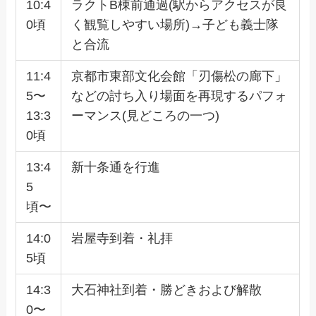
10:4
ラクトB棟前通過(駅からアクセスが良
0頃
く観覧しやすい場所)→子ども義士隊
と合流
11:4
京都市東部文化会館「刃傷松の廊下」
5〜
などの討ち入り場面を再現するパフォ
13:3
ーマンス(見どころの一つ)
0頃
13:4
新十条通を行進
5
頃〜
14:0
岩屋寺到着・礼拝
5頃
14:3
大石神社到着・勝どきおよび解散
0〜