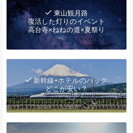
東山観月路
復活した灯りのイベント
高台寺×ねねの道×夏祭り
新幹線+ホテルのパック
どこが安い？