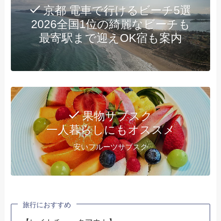
京都 電車で行けるビーチ5選
2026全国1位の綺麗なビーチも
最寄駅まで迎えOK宿も案内
果物サブスク
一人暮らしにもオススメ
安いフルーツサブスク
旅行におすすめ