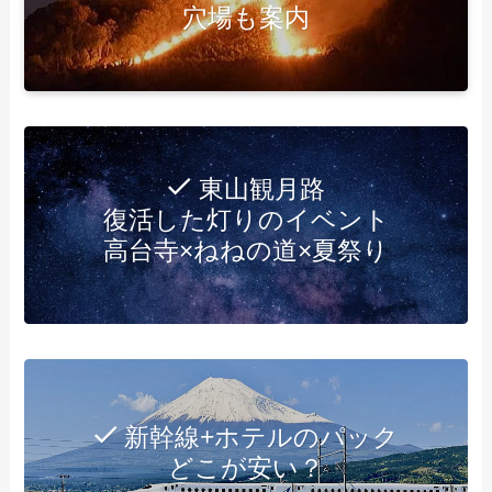
穴場も案内
東山観月路
復活した灯りのイベント
高台寺×ねねの道×夏祭り
新幹線+ホテルのパック
どこが安い？