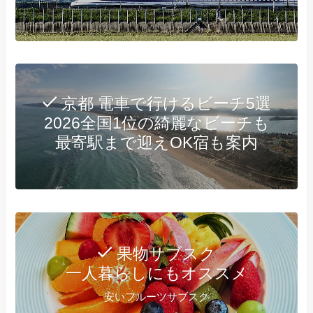
京都 電車で行けるビーチ5選
2026全国1位の綺麗なビーチも
最寄駅まで迎えOK宿も案内
果物サブスク
一人暮らしにもオススメ
安いフルーツサブスク