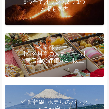
5つ全て,4つ,3つ,2つ,1つ
穴場も案内
京都 おせち
【有名料亭の人気おせち】
実店舗の評価が4.0以上
新幹線+ホテルのパック
どこが安い？