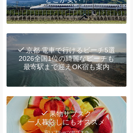
京都 電車で行けるビーチ5選
2026全国1位の綺麗なビーチも
最寄駅まで迎えOK宿も案内
果物サブスク
一人暮らしにもオススメ
安いフルーツサブスク