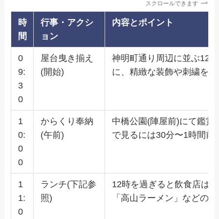
スクロールできます
時
行事・アクシ
内容とポイント
間
ョン
0
屋台曳き揃え
神明町通り周辺に並ぶ12
9:
(開始)
に、精緻な装飾や刺繍を写
3
0
1
からくり奉納
中橋公園(陣屋前)にて鑑
0:
(午前)
で見るには30分〜1時間前
0
0
1
ランチ(下記参
12時を過ぎると飲食店は
1:
照)
「高山ラーメン」などの地
0