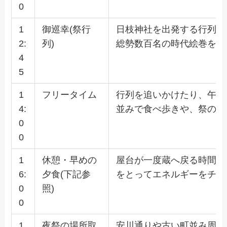
0
1
御巡幸(祭行
日枝神社を出発する行列を
2:
列)
総勢数百名の時代絵巻を楽
4
5
1
フリータイム
行列を追いかけたり、午前
4:
並みで食べ歩きや、祭の雰
0
0
1
休憩・早めの
屋台が一度蔵へ戻る時間帯
6:
夕食(下記参
をとってエネルギーをチャ
0
照)
0
1
夜祭の場所取
安川通りや古い町並み周辺で