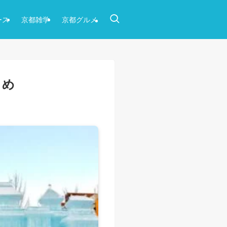
ース
京都雑学
京都グルメ
とめ