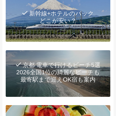
新幹線+ホテルのパック
どこが安い？
京都 電車で行けるビーチ5選
2026全国1位の綺麗なビーチも
最寄駅まで迎えOK宿も案内