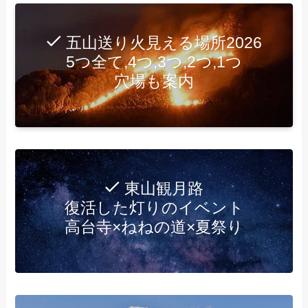
五山送り火見える場所2026
5つ全て,4つ,3つ,2つ,1つ
穴場も案内
東山観月路
復活した灯りのイベント
高台寺×ねねの道×夏祭り