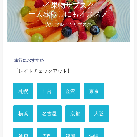
果物サブスク
一人暮らしにもオススメ
安いフルーツサブスク
旅行におすすめ
【レイトチェックアウト】
札幌
仙台
金沢
東京
横浜
名古屋
京都
大阪
神戸
広島
福岡
沖縄