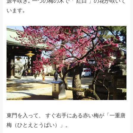
源平咲き｡ 一つの梅の木で「 紅白 」の花が咲いて
います｡
東門を入って、 すぐ右手にある赤い梅が「一重唐
梅（ひとえとうばい）」。