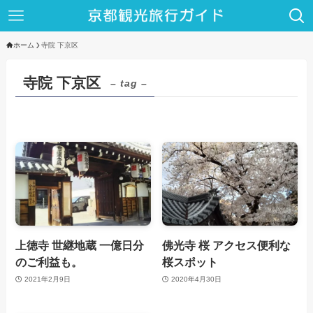
ホーム
寺院 下京区
寺院 下京区
– tag –
上徳寺 世継地蔵 一億日分
佛光寺 桜 アクセス便利な
のご利益も。
桜スポット
2021年2月9日
2020年4月30日