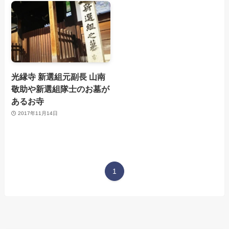
光縁寺 新選組元副長 山南
敬助や新選組隊士のお墓が
あるお寺
2017年11月14日
1