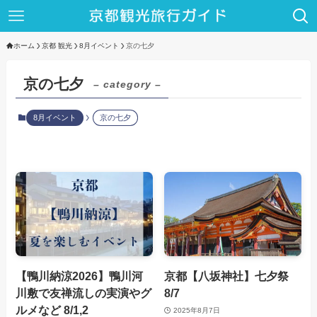
ホーム
京都 観光
8月イベント
京の七夕
京の七夕
– category –
8月イベント
京の七夕
【鴨川納涼2026】鴨川河
京都【八坂神社】七夕祭
川敷で友禅流しの実演やグ
8/7
ルメなど 8/1,2
2025年8月7日