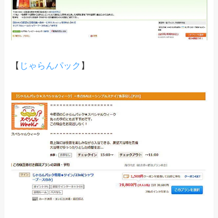
【
じゃらんパック
】