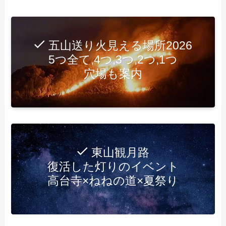
五山送り火見える場所2026
5つ全て,4つ,3つ,2つ,1つ
穴場も案内
東山観月路
復活した灯りのイベント
高台寺×ねねの道×夏祭り