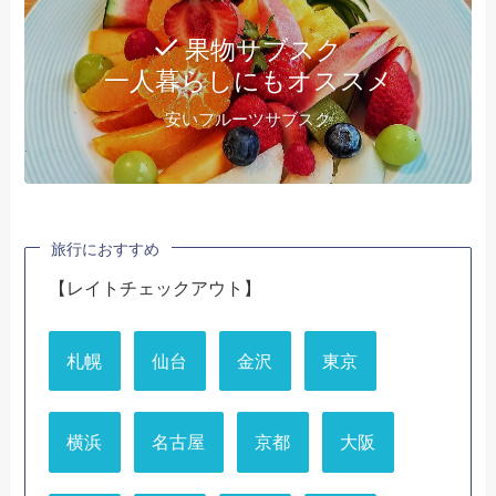
果物サブスク
一人暮らしにもオススメ
安いフルーツサブスク
旅行におすすめ
【レイトチェックアウト】
札幌
仙台
金沢
東京
横浜
名古屋
京都
大阪