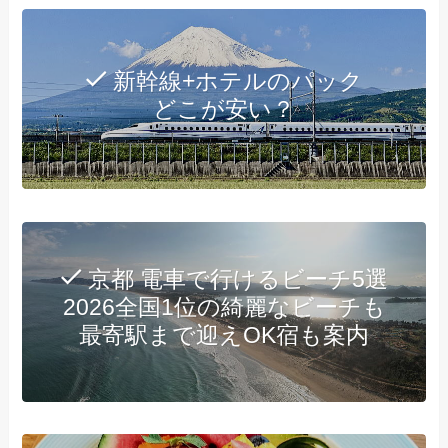
新幹線+ホテルのパック
どこが安い？
京都 電車で行けるビーチ5選
2026全国1位の綺麗なビーチも
最寄駅まで迎えOK宿も案内