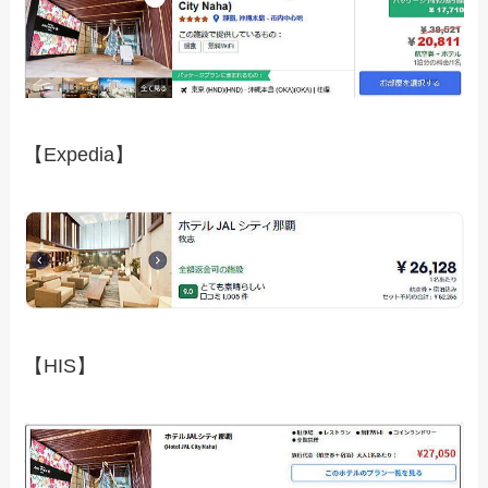
【Expedia】
【HIS】