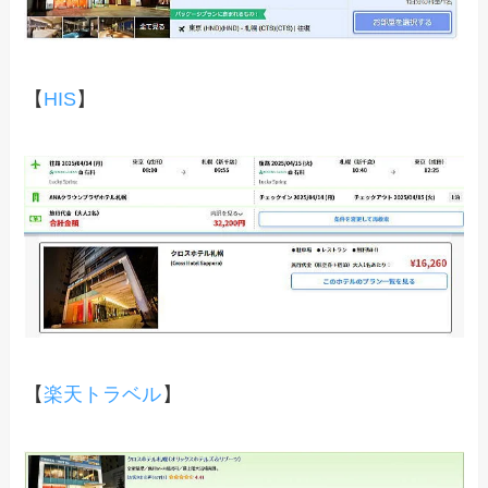
【
HIS
】
【
楽天トラベル
】