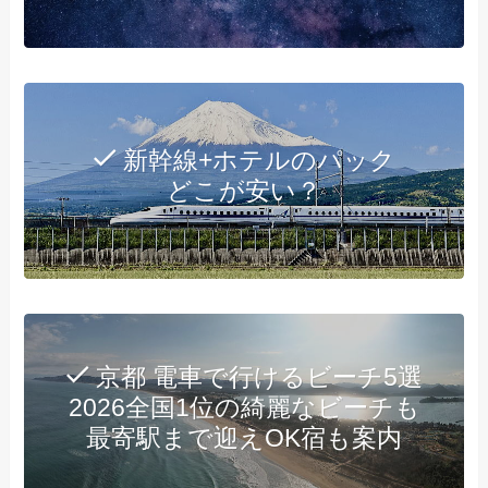
新幹線+ホテルのパック
どこが安い？
京都 電車で行けるビーチ5選
2026全国1位の綺麗なビーチも
最寄駅まで迎えOK宿も案内