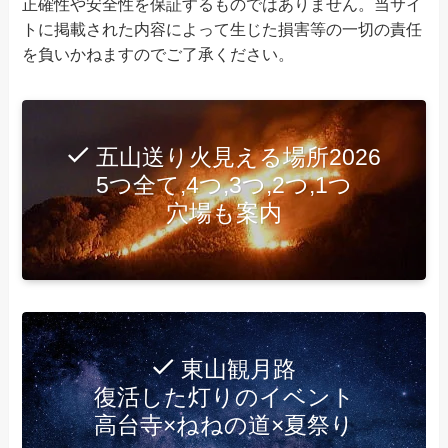
正確性や安全性を保証するものではありません。当サイ
トに掲載された内容によって生じた損害等の一切の責任
を負いかねますのでご了承ください。
五山送り火見える場所2026
5つ全て,4つ,3つ,2つ,1つ
穴場も案内
東山観月路
復活した灯りのイベント
高台寺×ねねの道×夏祭り