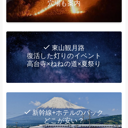
穴場も案内
東山観月路
復活した灯りのイベント
高台寺×ねねの道×夏祭り
新幹線+ホテルのパック
どこが安い？