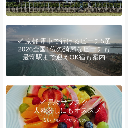
京都 電車で行けるビーチ5選
2026全国1位の綺麗なビーチも
最寄駅まで迎えOK宿も案内
果物サブスク
一人暮らしにもオススメ
安いフルーツサブスク