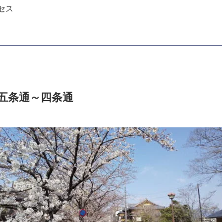
セス
 五条通～四条通