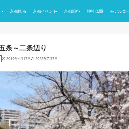
京都観光
京都イベント
京都旅行
神社仏閣
モデルコ
 五条～二条辺り
2019年4月17日
2025年7月7日