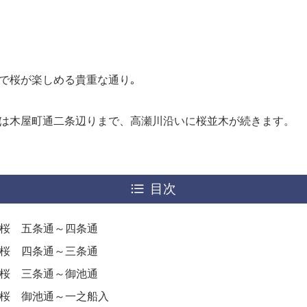
で桜が楽しめる貴重な通り｡
は木屋町通二条辺りまで、高瀬川沿いに桜並木が続きます。
目次
 桜 五条通～四条通
 桜 四条通～三条通
 桜 三条通～御池通
 桜 御池通～一之船入