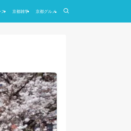
ース
京都雑学
京都グルメ