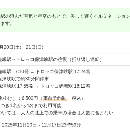
峡駅の澄んだ空気と星空のもとで、美しく輝くイルミネーショ
せます。
2月20日(土)、21日(日)
嵯峨駅⇔トロッコ保津峡駅の往復（折り返し運転）
駅 17:10発 → トロッコ保津峡駅 17:24着
保津峡駅で約30分間停車
峡駅 17:55発 → トロッコ嵯峨駅 18:12着
4名掛け）：6,500円（
事前予約制
、税込）
につき1名から4名まで利用可能
ついては、大人の膝上での乗車の場合は人数に含まない
025年11月20日～12月17日23時59分