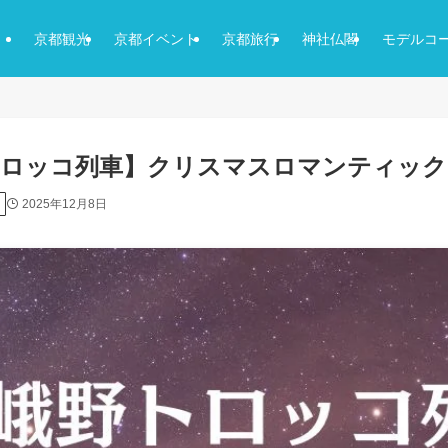
京都観光
京都イベント
京都旅行
神社仏閣
モデルコ
トロッコ列車】クリスマスロマンティッ
2025年12月8日