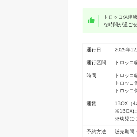
トロッコ保津
な時間が過ご
運行日
2025年1
運行区間
トロッコ
時間
トロッコ嵯峨
トロッコ
トロッコ保津
運賃
1BOX（
※1BOX
※幼児に
予約方法
販売期間：2