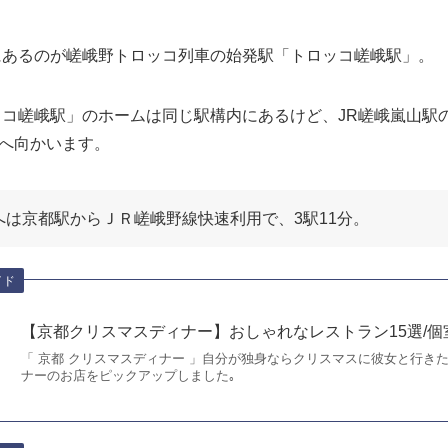
にあるのが嵯峨野トロッコ列車の始発駅「トロッコ嵯峨駅」。
ッコ嵯峨駅」のホームは同じ駅構内にあるけど、JR嵯峨嵐山駅
へ向かいます。
へは京都駅からＪＲ嵯峨野線快速利用で、3駅11分。
イド
【京都クリスマスディナー】おしゃれなレストラン15選/個
「 京都 クリスマスディナー 」自分が独身ならクリスマスに彼女と行き
ナーのお店をピックアップしました｡