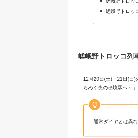
嵯峨野トロッコ
嵯峨野トロッ
嵯峨野トロッコ列車
12月20日(土)、21
らめく夜の秘境駅へ～」
通常ダイヤとは異な