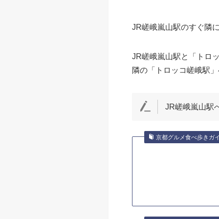
JR嵯峨嵐山駅のすぐ隣
JR嵯峨嵐山駅と「トロ
隣の「トロッコ嵯峨駅」
JR嵯峨嵐山駅
京都グルメ食べ歩きガ