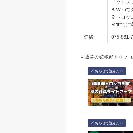
「クリス
※Web
※トロッ
※すでに
連絡
075-86
✓通常の嵯峨野トロッコ
あわせて読みたい
あわせて読みたい