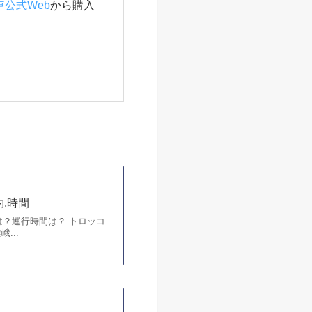
公式Web
から購入
,時間
は？運行時間は？ トロッコ
...