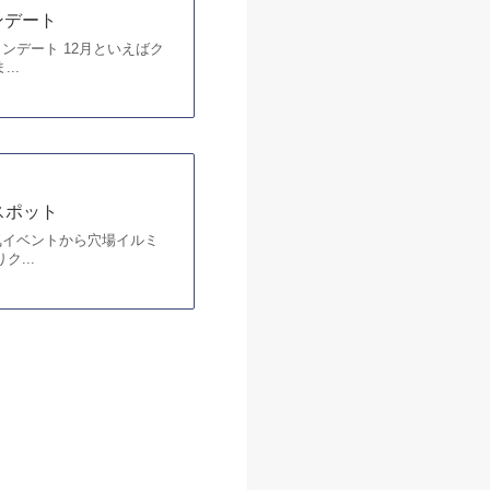
ンデート
デート 12月といえばク
..
スポット
気イベントから穴場イルミ
...