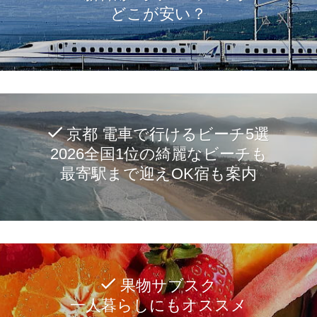
どこが安い？
京都 電車で行けるビーチ5選
2026全国1位の綺麗なビーチも
最寄駅まで迎えOK宿も案内
果物サブスク
一人暮らしにもオススメ