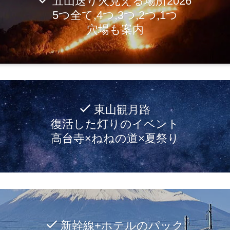
五山送り火見える場所2026
5つ全て,4つ,3つ,2つ,1つ
穴場も案内
東山観月路
復活した灯りのイベント
高台寺×ねねの道×夏祭り
新幹線+ホテルのパック