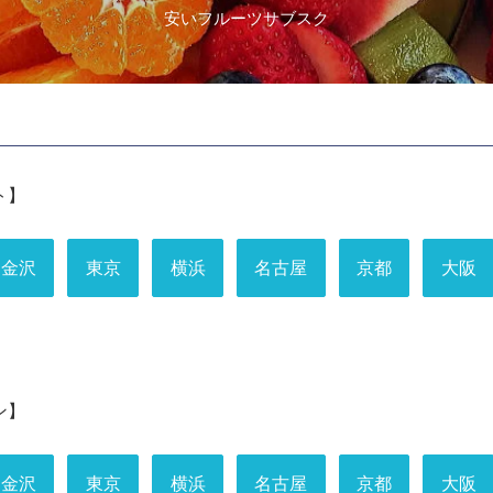
安いフルーツサブスク
ト】
金沢
東京
横浜
名古屋
京都
大阪
ン】
金沢
東京
横浜
名古屋
京都
大阪