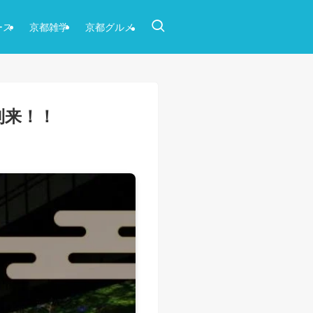
ース
京都雑学
京都グルメ
到来！！