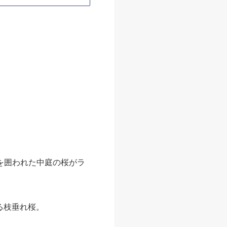
｡
月12日
都の桜の名所はたくさんある
...