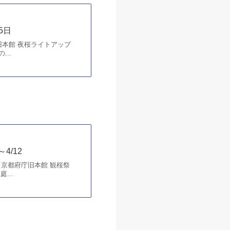
を囲われた中庭の桜がラ
る枝垂れ桜。
5日
旧本館 夜桜ライトアップ
..