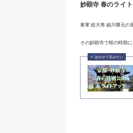
✓昼間は京都府庁旧本館
あわせて読みたい
妙顕寺 春のライトアッ
東軍 総大将 細川勝元