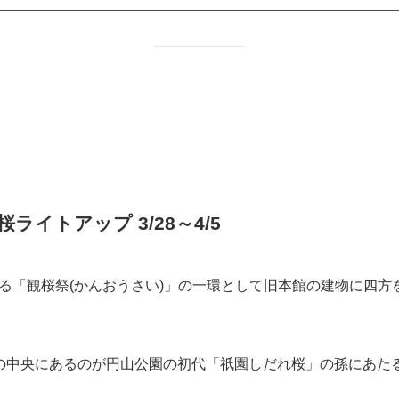
プ 3/28～4/12
、境内には公家から奉納された桜など50種類およそ400本の桜
桜のライトアップが行われます。
京都・平野神社【桜ライトアップ2026】2026年3月28日～4
京都・平野神社【桜ライトアップ2026】2026年3月28日～4月12日 京
けど、一番最初に思い浮かぶのが「平野神社」。 平安京遷都と共に奈良の平