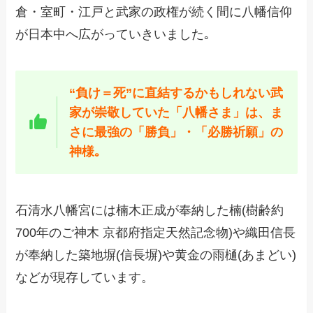
倉・室町・江戸と武家の政権が続く間に八幡信仰
が日本中へ広がっていきいました｡
“負け＝死”に直結するかもしれない武
家が崇敬していた「八幡さま」は、ま
さに最強の
「勝負」
・
「必勝祈願」の
神様｡
石清水八幡宮には楠木正成が奉納した楠(樹齢約
700年のご神木 京都府指定天然記念物)や織田信長
が奉納した築地塀(信長塀)や黄金の雨樋(あまどい)
などが現存しています。