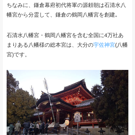
ちなみに、鎌倉幕府初代将軍の源頼朝は石清水八
幡宮から分霊して、鎌倉の鶴岡八幡宮を創建｡
石清水八幡宮・鶴岡八幡宮を含む全国に4万社あ
まりある八幡様の総本宮は、大分の
宇佐神宮
(八幡
宮)です。