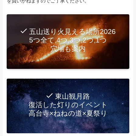
を負いかねますのでご了承ください。
五山送り火見える場所2026
5つ全て,4つ,3つ,2つ,1つ
穴場も案内
東山観月路
復活した灯りのイベント
高台寺×ねねの道×夏祭り