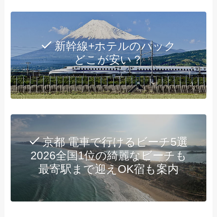
新幹線+ホテルのパック
どこが安い？
京都 電車で行けるビーチ5選
2026全国1位の綺麗なビーチも
最寄駅まで迎えOK宿も案内