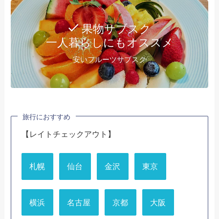
果物サブスク
一人暮らしにもオススメ
安いフルーツサブスク
旅行におすすめ
【レイトチェックアウト】
札幌
仙台
金沢
東京
横浜
名古屋
京都
大阪