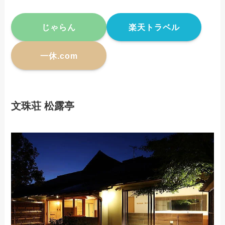
じゃらん
楽天トラベル
一休.com
文珠荘 松露亭