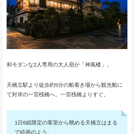
和モダンな2人専用の大人宿が「神風楼
」。
天橋立駅より徒歩約5分の船着き場から観光船に
て対岸の一宮桟橋へ。一宮桟橋よりすぐ。
1日6組限定の客室から眺める天橋立はまる
で絵画のよう。