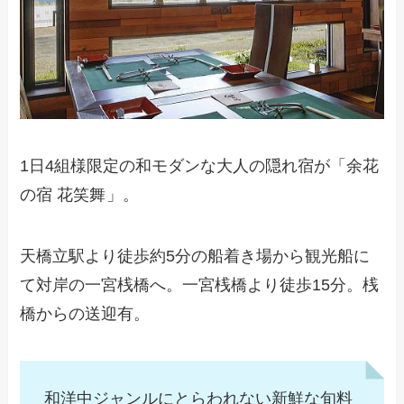
1日4組様限定の和モダンな大人の隠れ宿が「余花
の宿 花笑舞
」。
天橋立駅より徒歩約5分の船着き場から観光船に
て対岸の一宮桟橋へ。一宮桟橋より徒歩15分。桟
橋からの送迎有。
和洋中ジャンルにとらわれない新鮮な旬料