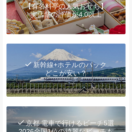
【有名料亭の人気おせち】
実店舗の評価が4.0以上
新幹線+ホテルのパック
どこが安い？
京都 電車で行けるビーチ5選
2026全国1位の綺麗なビーチも