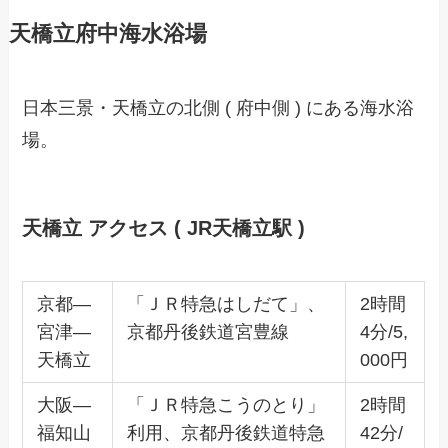
天橋立府中海水浴場
日本三景・天橋立の北側 ( 府中側 ) にある海水浴
場。
天橋立 アクセス ( JR天橋立駅 )
京都―
「ＪＲ特急はしだて」、
2時間
宮津―
京都丹後鉄道宮豊線
4分/5,
天橋立
000円
大阪―
「ＪＲ特急こうのとり」
2時間
福知山
利用、京都丹後鉄道特急
42分/