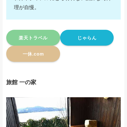
理が自慢。
楽天トラベル
じゃらん
一休.com
旅館 一の家