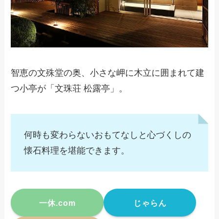
智恵の文殊堂の奥、小さな岬に木立に囲まれて建
つ小亭が「文珠荘 松露亭」。
何時も変わらないおもてなしと心づくしの
懐石料理を堪能できます。
一休.com
じゃらん