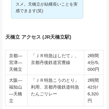
スメ。天橋立が結構長いことを実
感できます(笑)
天橋立 アクセス (JR天橋立駅)
京都―
「ＪＲ特急はしだて」、
2時間
宮津―
京都丹後鉄道宮豊線
4分/5,
天橋立
000円
大阪―
「ＪＲ特急こうのとり」
2時間
福知山
利用、京都丹後鉄道特急
42分/
―天橋
たんごリレー
6,320
立
円