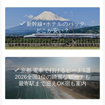
新幹線+ホテルのパック
どこが安い？
京都 電車で行けるビーチ5選
2026全国1位の綺麗なビーチも
最寄駅まで迎えOK宿も案内