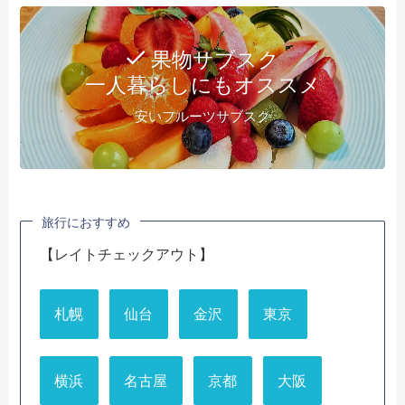
果物サブスク
一人暮らしにもオススメ
安いフルーツサブスク
旅行におすすめ
【レイトチェックアウト】
札幌
仙台
金沢
東京
横浜
名古屋
京都
大阪