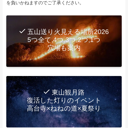
を負いかねますのでご了承ください。
五山送り火見える場所2026
5つ全て,4つ,3つ,2つ,1つ
穴場も案内
東山観月路
復活した灯りのイベント
高台寺×ねねの道×夏祭り