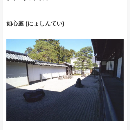
如心庭 (にょしんてい)