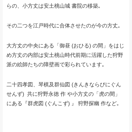
らの、小方丈は安土桃山城 書院の移築｡
その二つを江戸時代に合体させたのが今の方丈｡
大方丈の中央にある「御昼 (おひる) の間」をはじ
め方丈の内部は安土桃山時代前期に活躍した狩野
派の絵師たちの障壁画で彩られています｡
二十四孝図、琴棋及群仙図 (きんきならびにぐん
せんず) 共に狩野永徳 作 や小方丈の「虎の間」
にある『群虎図 (ぐんこず) 』 狩野探幽 作など｡