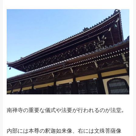
南禅寺の重要な儀式や法要が行われるのが法堂｡
内部には本尊の釈迦如来像、右には文殊菩薩像