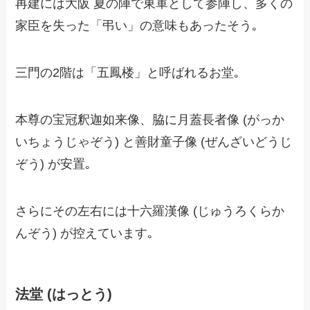
再建には大阪 夏の陣で東軍として参陣し、多くの
家臣を失った「弔い」の意味もあったそう｡
三門の2階は「五鳳楼」と呼ばれるお堂｡
本尊の宝冠釈迦如来像、脇に月蓋長者像 (がっか
いちょうじゃぞう) と善財童子像 (ぜんざいどうじ
ぞう) が安置｡
さらにその左右には十六羅漢像 (じゅうろくらか
んぞう) が控えています｡
法堂 (はっとう)