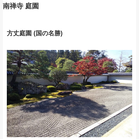
南禅寺 庭園
方丈庭園 (国の名勝)