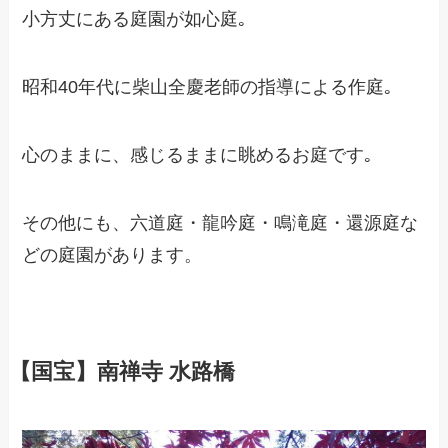
小方丈にある庭園が如心庭｡
昭和40年代に柴山全慶老師の指導による作庭｡
心のままに、感じるままに眺めるお庭です｡
その他にも、六道庭・龍吟庭・鳴滝庭・還源庭な
どの庭園があります。
【国宝】南禅寺 水路橋