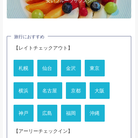
安いフルーツサブスク
旅行におすすめ
【レイトチェックアウト】
札幌
仙台
金沢
東京
横浜
名古屋
京都
大阪
神戸
広島
福岡
沖縄
【アーリーチェックイン】