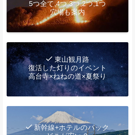
5つ全て,4つ,3つ,2つ,1つ
穴場も案内
東山観月路
復活した灯りのイベント
高台寺×ねねの道×夏祭り
新幹線+ホテルのパック