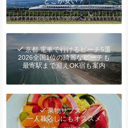
どこが安い？
京都 電車で行けるビーチ5選
2026全国1位の綺麗なビーチも
最寄駅まで迎えOK宿も案内
果物サブスク
一人暮らしにもオススメ