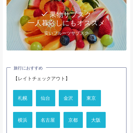
果物サブスク
一人暮らしにもオススメ
安いフルーツサブスク
旅行におすすめ
【レイトチェックアウト】
札幌
仙台
金沢
東京
横浜
名古屋
京都
大阪