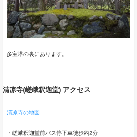
多宝塔の裏にあります。
清凉寺
(嵯峨釈迦堂)
アクセス
清凉寺の地図
・嵯峨釈迦堂前バス停下車徒歩約2分