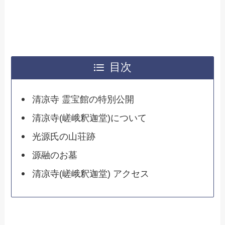
目次
清凉寺 霊宝館の特別公開
清凉寺(嵯峨釈迦堂)について
光源氏の山荘跡
源融のお墓
清凉寺(嵯峨釈迦堂) アクセス