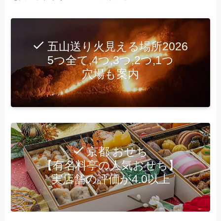
五山送り火見える場所2026
5つ全て,4つ,3つ,2つ,1つ
穴場も案内
京都 おせち
【有名料亭の人気おせち】
実店舗の評価が4.0以上