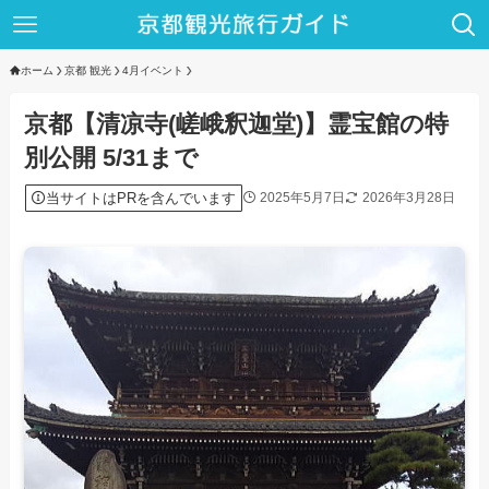
ホーム
京都 観光
4月イベント
京都【清凉寺(嵯峨釈迦堂)】霊宝館の特
別公開 5/31まで
当サイトはPRを含んでいます
2025年5月7日
2026年3月28日