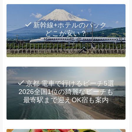
新幹線+ホテルのパック
どこが安い？
京都 電車で行けるビーチ5選
2026全国1位の綺麗なビーチも
最寄駅まで迎えOK宿も案内