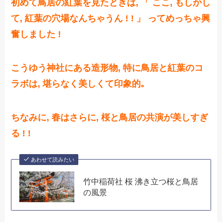
初めて鳥居の紅葉を見たときは, 「 ここ, もしかし
て, 紅葉の穴場なんちゃうん ! ! 」 ってめっちゃ興
奮しました !
こうゆう神社にある造形物, 特に鳥居と紅葉のコ
ラボは, 堪らなく美しくて印象的｡
ちなみに, 春はさらに, 桜と鳥居の共演が美しすぎ
る ! !
あわせて読みたい
竹中稲荷社 桜 沸き立つ桜と鳥居
の風景