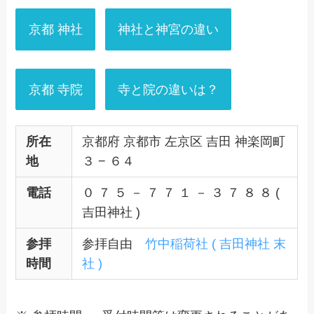
京都 神社
神社と神宮の違い
京都 寺院
寺と院の違いは？
所在
京都府 京都市 左京区 吉田 神楽岡町
地
３ − ６４
電話
０ ７ ５ － ７ ７ １ － ３ ７ ８ ８ (
吉田神社 )
参拝
参拝自由
竹中稲荷社 ( 吉田神社 末
時間
社 )