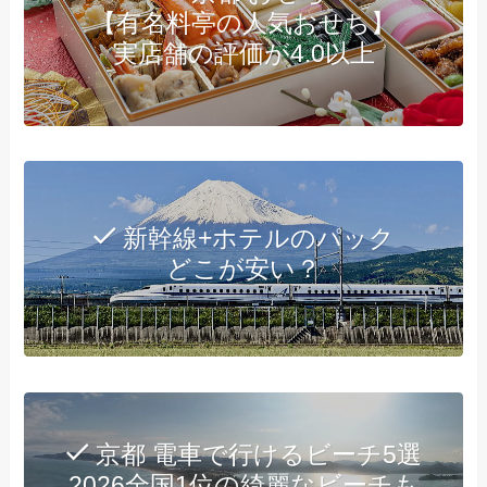
【有名料亭の人気おせち】
実店舗の評価が4.0以上
新幹線+ホテルのパック
どこが安い？
京都 電車で行けるビーチ5選
2026全国1位の綺麗なビーチも