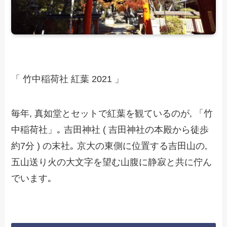
「 竹中稲荷社 紅葉 2021 」
毎年, 真如堂とセットで紅葉を観ているのが, 「竹
中稲荷社」｡ 吉田神社 ( 吉田神社の本殿から徒歩
約7分 ) の末社｡ 京大の東側に位置する吉田山の,
五山送り火の大文字を望む山腹に静寂と共に佇ん
でいます｡