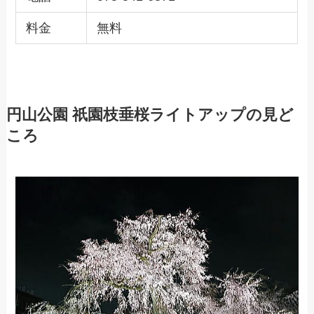
料金
無料
円山公園 祇園枝垂桜ライトアップの見ど
ころ