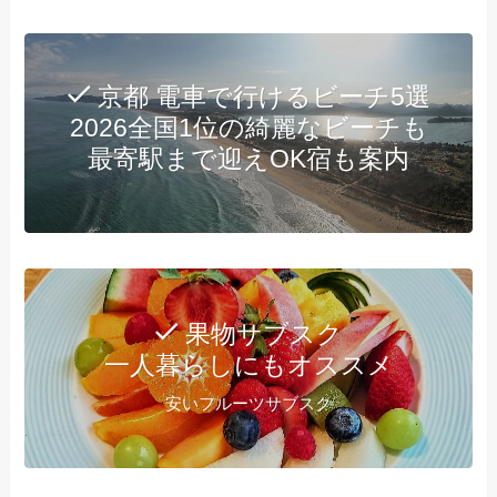
京都 電車で行けるビーチ5選
2026全国1位の綺麗なビーチも
最寄駅まで迎えOK宿も案内
果物サブスク
一人暮らしにもオススメ
安いフルーツサブスク