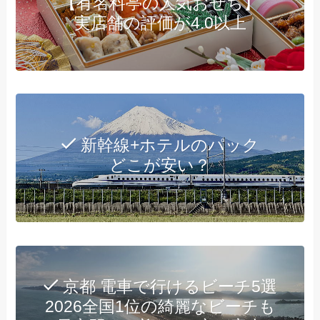
【有名料亭の人気おせち】
実店舗の評価が4.0以上
新幹線+ホテルのパック
どこが安い？
京都 電車で行けるビーチ5選
2026全国1位の綺麗なビーチも