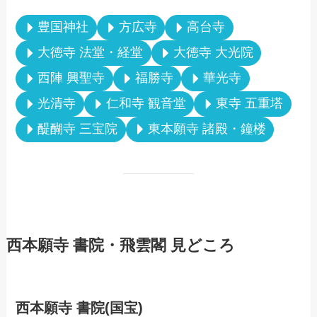
豊国神社
方広寺
高台寺
大徳寺 法堂・経堂
大徳寺 大光院
西陣 興聖寺
福勝寺
華光寺
光清寺
仁和寺 観音堂
東寺 五重塔
醍醐寺 三宝院
東本願寺 諸殿・鐘楼
西本願寺 書院・飛雲閣 見どころ
西本願寺 書院(国宝)