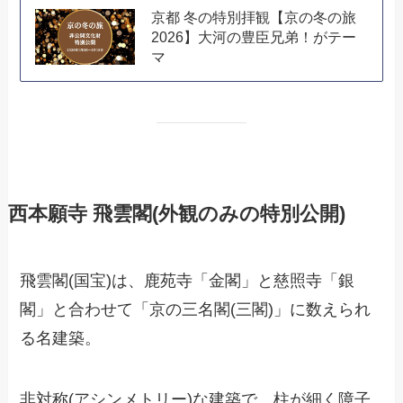
京都 冬の特別拝観【京の冬の旅
2026】大河の豊臣兄弟！がテー
マ
西本願寺 飛雲閣(外観のみの特別公開)
飛雲閣(国宝)は、鹿苑寺「金閣」と慈照寺「銀
閣」と合わせて「京の三名閣(三閣)」に数えられ
る名建築。
非対称(アシンメトリー)な建築で、柱が細く障子