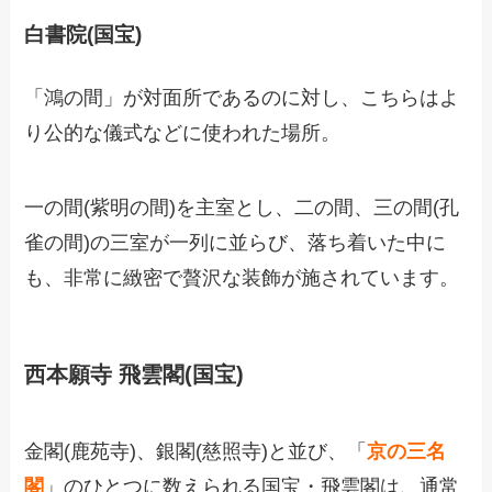
白書院(国宝)
「鴻の間」が対面所であるのに対し、こちらはよ
り公的な儀式などに使われた場所。
一の間(紫明の間)を主室とし、二の間、三の間(孔
雀の間)の三室が一列に並らび、落ち着いた中に
も、非常に緻密で贅沢な装飾が施されています。
西本願寺 飛雲閣(国宝)
金閣(鹿苑寺)、銀閣(慈照寺)と並び、「
京の三名
閣
」のひとつに数えられる国宝・飛雲閣は、通常