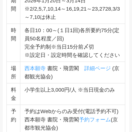
期
2026年1月20日～3月14日
間
※2/2,5,7,10,14～16,19,21～23,2728,3/3
～7,10は休止
時
各日10：00～(１日1回)各所要約75分(定
間
員50名程度／回)
完全予約制※当日15分前〆切
※設定日・設定時間を確認してください
場
西本願寺
書院・飛雲閣
詳細ページ
(京
所
都観光協会)
料
小学生以上3,000円/人 ※当日現金のみ
金
予
予約はWebからのみ受付(電話予約不可)
約
西本願寺 書院・飛雲閣
予約フォーム
(京
都市観光協会)