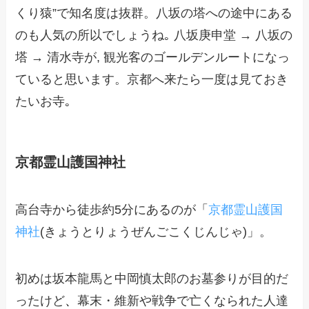
くり猿”で知名度は抜群。八坂の塔への途中にある
のも人気の所以でしょうね｡ 八坂庚申堂 → 八坂の
塔 → 清水寺が, 観光客のゴールデンルートになっ
ていると思います。京都へ来たら一度は見ておき
たいお寺｡
京都霊山護国神社
高台寺から徒歩約5分にあるのが「
京都霊山護国
神社
(きょうとりょうぜんごこくじんじゃ)」。
初めは坂本龍馬と中岡慎太郎のお墓参りが目的だ
ったけど
、
幕末・維新や戦争で亡くなられた人達