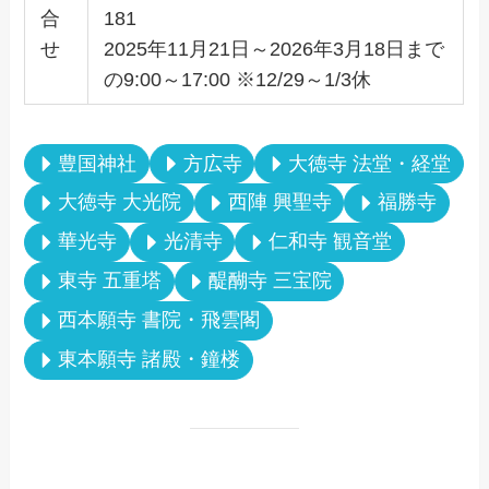
合
181
せ
2025年11月21日～2026年3月18日まで
の9:00～17:00 ※12/29～1/3休
豊国神社
方広寺
大徳寺 法堂・経堂
大徳寺 大光院
西陣 興聖寺
福勝寺
華光寺
光清寺
仁和寺 観音堂
東寺 五重塔
醍醐寺 三宝院
西本願寺 書院・飛雲閣
東本願寺 諸殿・鐘楼