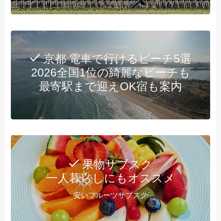
京都 電車で行けるビーチ5選
2026全国1位の綺麗なビーチも
最寄駅まで迎えOK宿も案内
果物サブスク
一人暮らしにもオススメ
安いフルーツサブスク