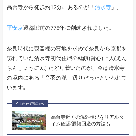
高台寺から徒歩約12分にあるのが「
清水寺
」。
平安京
遷都以前の778年に創建されました｡
奈良時代に観音様の霊地を求めて奈良から京都を
訪れていた清水寺初代住職の延鎮(賢心)上人(えん
ちんしょうにん) たどり着いたのが、今は清水寺
の境内にある「音羽の瀧」辺りだったといわれて
います｡
あわせて読みたい
高台寺近くの混雑状況をリアルタ
イム確認/混雑回避の方法も