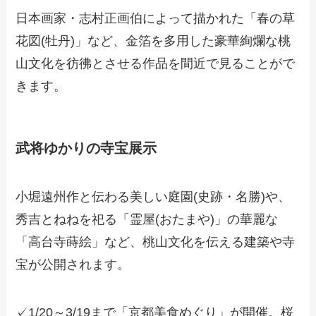
日本画家・志村正画伯によって描かれた「春の草
花図(牡丹)」など、金箔を多用した豪華絢爛な桃
山文化を彷彿とさせる作品を間近で見ることがで
きます。
武将ゆかりの寺宝展示
小堀遠州作と伝わる美しい庭園(史跡・名勝)や、
秀吉とねねを祀る「霊屋(おたまや)」の華麗な
「高台寺蒔絵」など、桃山文化を伝える建築や寺
宝が公開されます。
✓1/20～3/19まで「京都美食めぐり」が開催。桜