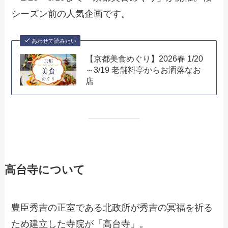
シーズン前の人気企画です。
あわせて読みたい
【京都美食めぐり】2026春 1/20
～3/19 老舗料亭からお洒落なお
店
高台寺について
豊臣秀吉の正室である北政所が秀吉の冥福を祈る
ため建立した寺院が「高台寺」。