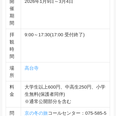
開
2026年1月9日～3月4日
催
期
間
拝
9:00～17:30(17:00 受付終了)
観
時
間
場
高台寺
所
料
大学生以上600円、中高生250円、小学
金
生無料(保護者同伴)
※通常公開部分を含む
問
京の冬の旅
コールセンター：075-585-5