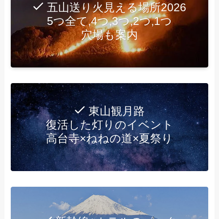
五山送り火見える場所2026
5つ全て,4つ,3つ,2つ,1つ
穴場も案内
東山観月路
復活した灯りのイベント
高台寺×ねねの道×夏祭り