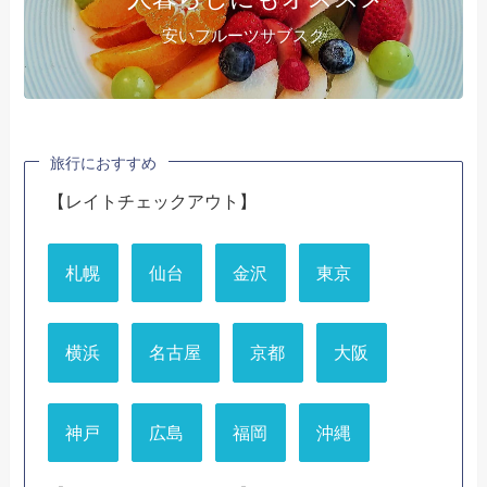
安いフルーツサブスク
旅行におすすめ
【レイトチェックアウト】
札幌
仙台
金沢
東京
横浜
名古屋
京都
大阪
神戸
広島
福岡
沖縄