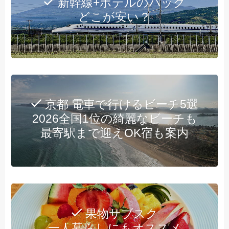
新幹線+ホテルのパック
どこが安い？
京都 電車で行けるビーチ5選
2026全国1位の綺麗なビーチも
最寄駅まで迎えOK宿も案内
果物サブスク
一人暮らしにもオススメ