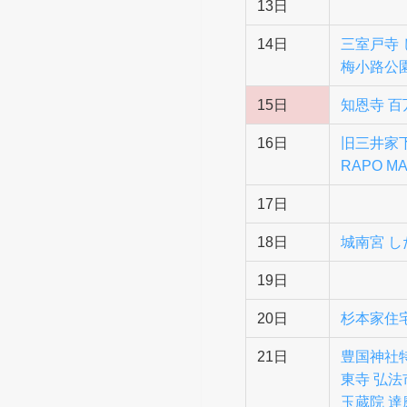
13日
14日
三室戸寺
梅小路公
15日
知恩寺 
16日
旧三井家
RAPO M
17日
18日
城南宮 
19日
20日
杉本家住
21日
豊国神社
東寺 弘法
玉蔵院 