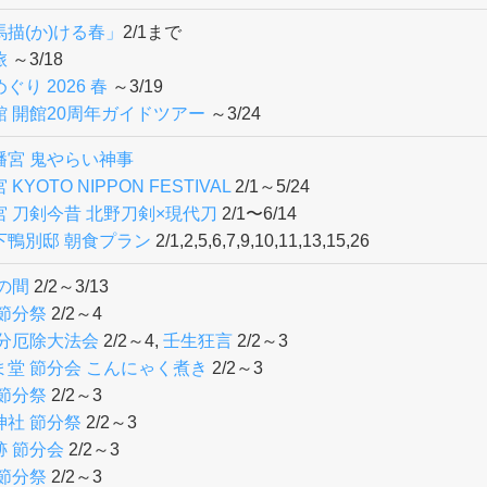
描(か)ける春」
2/1まで
旅
～3/18
ぐり 2026 春
～3/19
 開館20周年ガイドツアー
～3/24
幡宮 鬼やらい神事
KYOTO NIPPON FESTIVAL
2/1～5/24
 刀剣今昔 北野刀剣×現代刀
2/1〜6/14
下鴨別邸 朝食プラン
2/1,2,5,6,7,9,10,11,13,15,26
の間
2/2～3/13
節分祭
2/2～4
節分厄除大法会
2/2～4,
壬生狂言
2/2～3
ま堂 節分会 こんにゃく煮き
2/2～3
節分祭
2/2～3
神社 節分祭
2/2～3
跡 節分会
2/2～3
節分祭
2/2～3