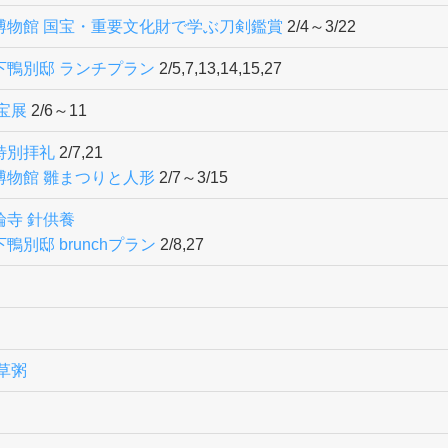
博物館 国宝・重要文化財で学ぶ刀剣鑑賞
2/4～3/22
下鴨別邸 ランチプラン
2/5,7,13,14,15,27
宝展
2/6～11
特別拝礼
2/7,21
博物館 雛まつりと人形
2/7～3/15
輪寺 針供養
鴨別邸 brunchプラン
2/8,27
草粥