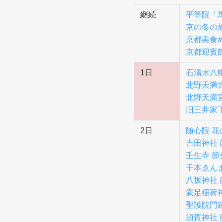
継続
平等院「馬
京の冬の
京都美食め
京都迎賓館
1日
石清水八
北野天満宮 
北野天満宮
旧三井家
2日
随心院 花
吉田神社 
壬生寺 
千本ゑん
八坂神社 
満足稲荷
聖護院門
須賀神社 