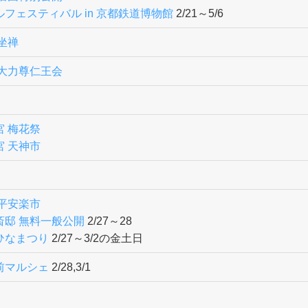
フェスティバル in 京都鉄道博物館
2/21～5/6
坐禅
五大力尊仁王会
宮 梅花祭
宮 天神市
 平安楽市
斎邸 無料一般公開
2/27～28
ひなまつり
2/27～3/2の金土日
前マルシェ
2/28,3/1