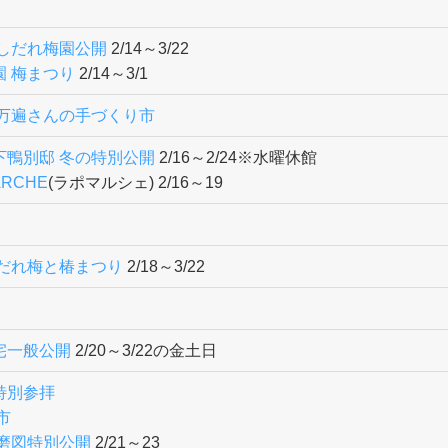
 しだれ梅園公開
2/14～3/22
園 梅まつり
2/14～3/1
百万遍さんの手づくり市
下鴨別邸 冬の特別公開
2/16～2/24※水曜休館
ARCHE
(ラポマルシェ) 2/16～19
しだれ梅と椿まつり
2/18～3/22
宅一般公開
2/20～3/22の金土日
特別参拝
市
達磨図特別公開
2/21～23