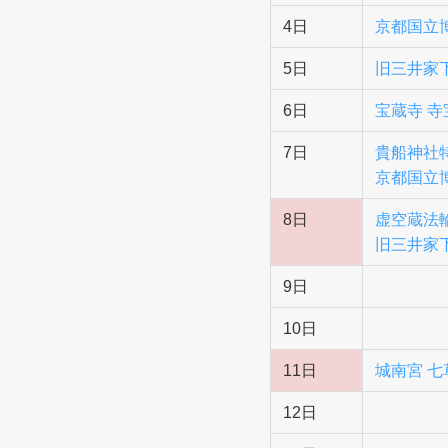
4日
京都国立
5日
旧三井家
6日
宝蔵寺 寺
7日
貴船神社
京都国立
8日
虚空蔵法
旧三井家下
9日
10日
11日
城南宮 七
12日