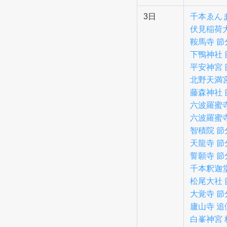
3日
千本ゑんま
伏見稲荷
鞍馬寺 
下鴨神社 
平安神宮 
北野天満
藤森神社
六波羅蜜
六波羅蜜
智積院 節
天龍寺 節
誓願寺 節
千本釈迦
松尾大社 
大覚寺 節
廬山寺 追
白峯神宮