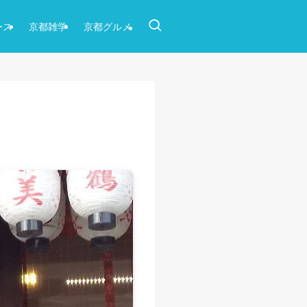
ース
京都雑学
京都グルメ