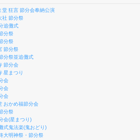
堂 狂言 節分会奉納公演
大社 節分祭
節分追儺式
節分祭
節分祭
宮 節分祭
 節分祭並追儺式
寺 節分会
寺 星まつり
分会
分会
分会
堂 おかめ福節分会
節分祭
分会(星まつり)
儺式鬼法楽(鬼おどり)
 柊大明神祭・節分祭