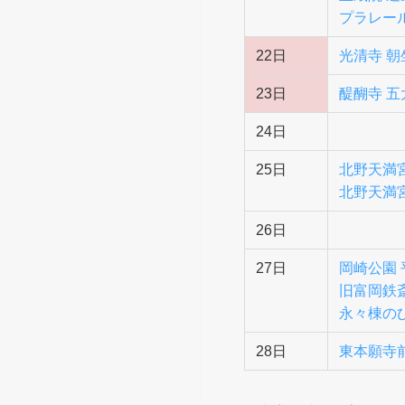
プラレール
22日
光清寺 朝
23日
醍醐寺 
24日
25日
北野天満
北野天満
26日
27日
岡崎公園
旧富岡鉄
永々棟の
28日
東本願寺