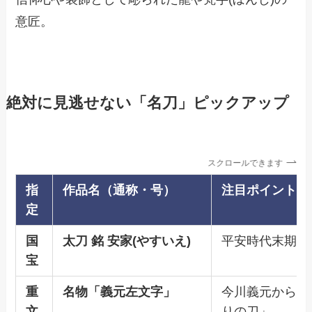
意匠。
絶対に見逃せない「名刀」ピックアップ
スクロールできます
指
作品名（通称・号）
注目ポイント
定
国
太刀 銘 安家(やすいえ)
平安時代末期の
宝
重
名物「義元左文字」
今川義元から織
文
りの刀」