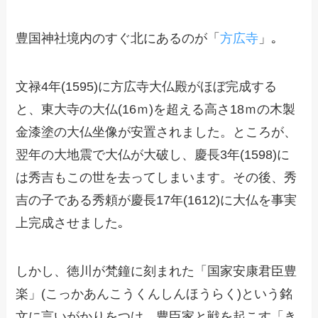
豊国神社境内のすぐ北にあるのが「
方広寺
」｡
文禄4年(1595)に方広寺大仏殿がほぼ完成する
と、東大寺の大仏(16ｍ)を超える高さ18ｍの木製
金漆塗の大仏坐像が安置されました。ところが、
翌年の大地震で大仏が大破し、慶長3年(1598)に
は秀吉もこの世を去ってしまいます。その後、秀
吉の子である秀頼が慶長17年(1612)に大仏を事実
上完成させました｡
しかし、徳川が梵鐘に刻まれた「国家安康君臣豊
楽」(こっかあんこうくんしんほうらく)という銘
文に言いがかりをつけ、豊臣家と戦を起こす「き