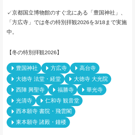
✓京都国立博物館のすぐ北にある「豊国神社」、
「方広寺」では冬の特別拝観2026を3/18まで実施
中。
【冬の特別拝観2026】
豊国神社
方広寺
高台寺
大徳寺 法堂・経堂
大徳寺 大光院
西陣 興聖寺
福勝寺
華光寺
光清寺
仁和寺 観音堂
西本願寺 書院・飛雲閣
東本願寺 諸殿・鐘楼