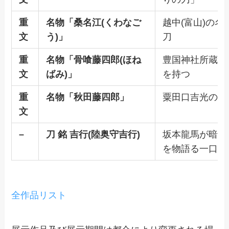
重
名物「桑名江(くわなご
越中(富山)の
文
う)」
刀
重
名物「骨喰藤四郎(ほね
豊国神社所蔵。
文
ばみ)」
を持つ
重
名物「秋田藤四郎」
粟田口吉光の手
文
–
刀 銘 吉行(陸奥守吉行)
坂本龍馬が暗殺
を物語る一口
全作品リスト