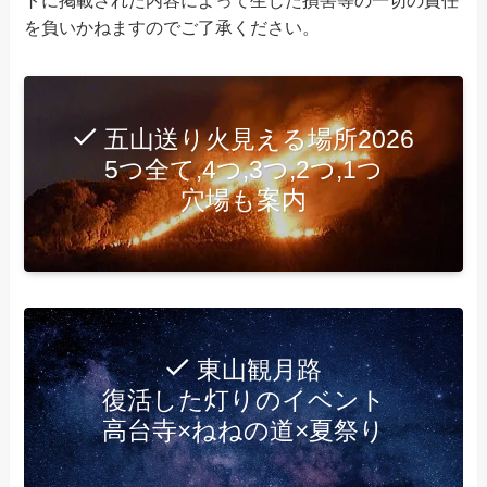
トに掲載された内容によって生じた損害等の一切の責任
を負いかねますのでご了承ください。
五山送り火見える場所2026
5つ全て,4つ,3つ,2つ,1つ
穴場も案内
東山観月路
復活した灯りのイベント
高台寺×ねねの道×夏祭り