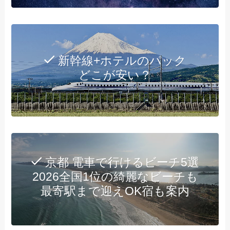
新幹線+ホテルのパック
どこが安い？
京都 電車で行けるビーチ5選
2026全国1位の綺麗なビーチも
最寄駅まで迎えOK宿も案内