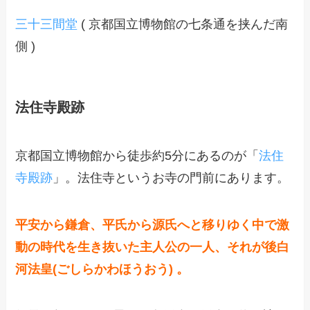
三十三間堂
( 京都国立博物館の七条通を挟んだ南
側 )
法住寺殿跡
京都国立博物館から徒歩約5分にあるのが「
法住
寺殿跡
」。法住寺というお寺の門前にあります。
平安から鎌倉、平氏から源氏へと移りゆく中で激
動の時代を生き抜いた主人公の一人、
それが後白
河法皇(ごしらかわほうお
う) 。