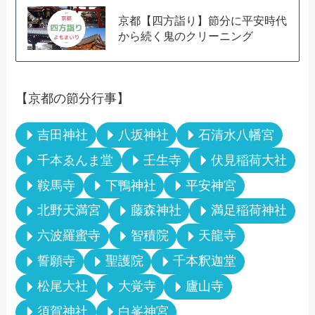
京都【四方詣り】節分に平安時代
から続く鬼のクリーニング
【京都の節分行事】
吉田神社
八坂神社
石清水八幡宮
千本ゑんま堂
壬生寺
伏見稲荷大社
鞍馬寺
下鴨神社
平安神宮
北野天満宮
藤森神社
満足稲荷神社
六波羅蜜寺
智積院
天龍寺
誓願寺
聖護院
千本釈迦堂
松尾大社
大覚寺
廬山寺
須賀神社
白峯神宮