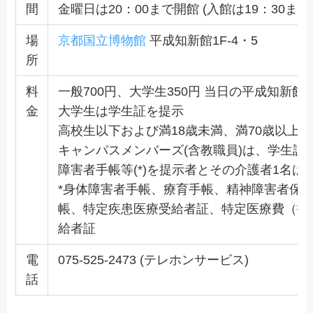
間
金曜日は20：00まで開館 (入館は19：30まで
場
京都国立博物館
平成知新館1F-4・5
所
料
一般700円、大学生350円 当日の平成知新
金
大学生は学生証を提示
高校生以下および満18歳未満、満70歳以上は
キャンパスメンバーズ(含教職員)は、学生証
障害者手帳等(*)を提示者とその介護者1名は
*身体障害者手帳、療育手帳、精神障害者保
帳、特定疾患医療受給者証、特定医療費（指
給者証
電
075-525-2473 (テレホンサービス)
話