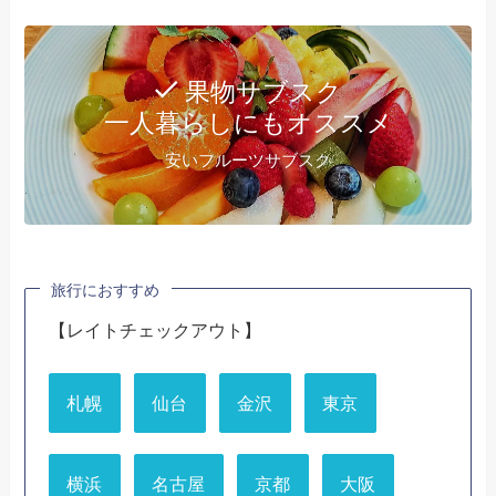
果物サブスク
一人暮らしにもオススメ
安いフルーツサブスク
旅行におすすめ
【レイトチェックアウト】
札幌
仙台
金沢
東京
横浜
名古屋
京都
大阪