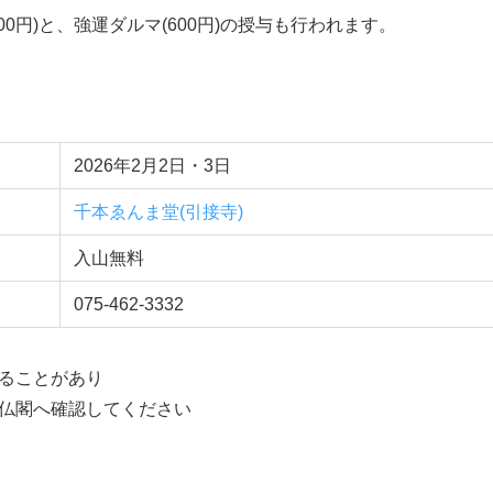
寺) 節分会 こんにゃく煮き
の本尊は、何と、閻魔様！
「こんにゃく」なんだそう。
れ、好物といわれるこんにゃくをいただいて、無病息災を願う
00円)と、強運ダルマ(600円)の授与も行われます。