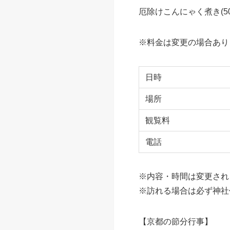
千本ゑんま堂(引接
千本ゑんま堂(引接寺)
その閻魔さまの大好物が
本尊の閻魔様も御開帳さ
厄除けこんにゃく煮き(5
※料金は変更の場合あり