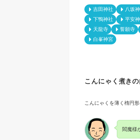
日時
場所
観覧料
電話
※内容・時間は変更され
※訪れる場合は必ず神社
【京都の節分行事】
吉田神社
八坂神
下鴨神社
平安神
天龍寺
誓願寺