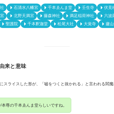
2026年2月2日・3日
千本ゑんま堂(引接寺)
入山無料
075-462-3332
ることがあり
仏閣へ確認してください
社
石清水八幡宮
千本ゑんま堂
壬生寺
伏見
宮
北野天満宮
藤森神社
満足稲荷神社
六波
聖護院
千本釈迦堂
松尾大社
大覚寺
廬山