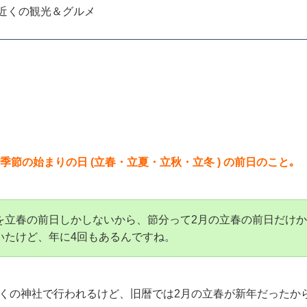
目次
引接寺) 節分会 こんにゃく煮き
について
 あの世とこの世の境
アクセス
 近くの観光＆グルメ