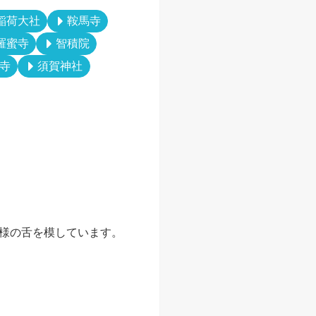
稲荷大社
鞍馬寺
羅蜜寺
智積院
寺
須賀神社