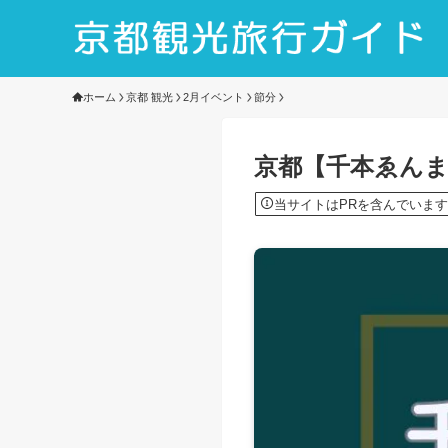
ホーム
京都 観光
2月イベント
節分
京都【千本ゑんま
当サイトはPRを含んでいます