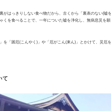
由来と意味
にスライスした形が、「嘘をつくと抜かれる」と言われる閻魔
が本尊の千本ゑんま堂らしいですね。
裏がはっきりしない食べ物だから、古くから「裏表のない(嘘を
ゃくを食べることで、一年についた嘘を浄化し、無病息災を願