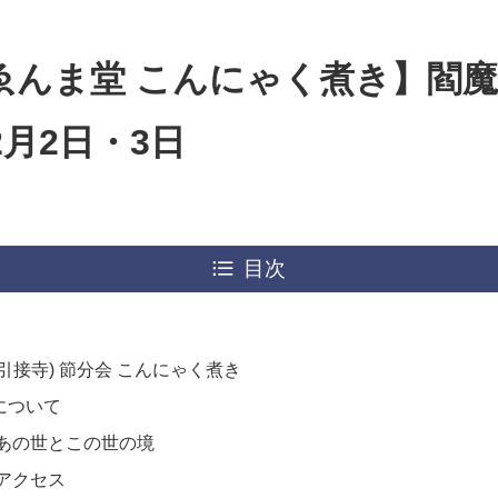
ゑんま堂 こんにゃく煮き】閻
月2日・3日