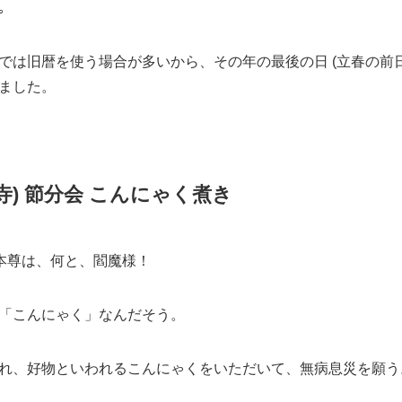
の季節の始まりの日 (立春・立夏・立秋・立冬 ) の前日のこと｡
を立春の前日しかしないから、節分って2月の立春の前日だけ
いたけど、年に4回もあるんですね。
くの神社で行われるけど、旧暦では2月の立春が新年だったか
｡
では旧暦を使う場合が多いから、その年の最後の日 (立春の前日
ました。