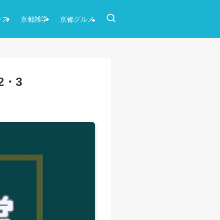
ース
京都雑学
京都グルメ
2・3