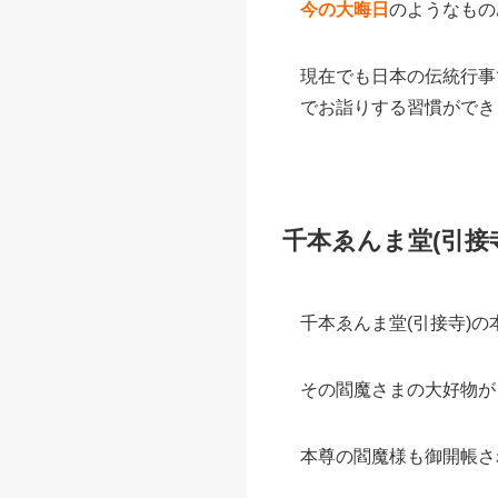
節分とは
節分とは暦 (こよみ) で
豆まき
思って
京都でも「節分祭」は多
今の大晦日
のようなもの
現在でも日本の伝統行事
でお詣りする習慣ができ