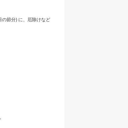
かと
ら、
立春の前日の節分は
の節分) に、厄除けなど