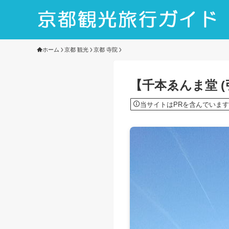
ホーム
京都 観光
京都 寺院
【千本ゑんま堂 
当サイトはPRを含んでいます