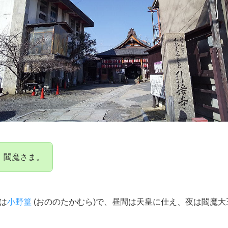
、閻魔さま。
は
小野篁
(おののたかむら)で、昼間は天皇に仕え、夜は閻魔