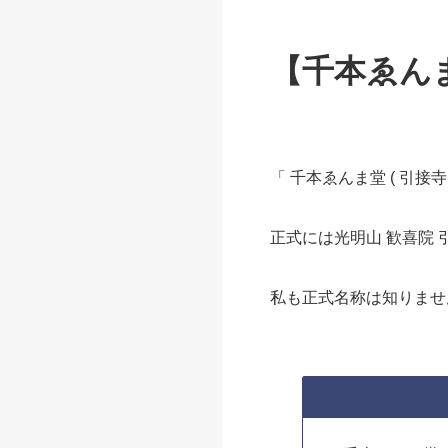
【千本ゑんま
「 千本ゑんま堂 ( 引接寺
正式には光明山 歓喜院
私も正式名称は知りませ