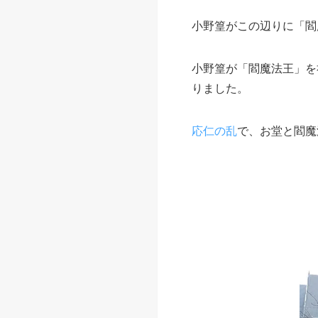
小野篁がこの辺りに「閻
小野篁が「閻魔法王」を祀
りました。
応仁の乱
で、お堂と閻魔