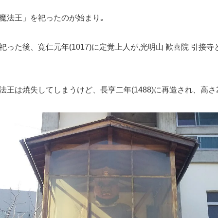
魔法王」を祀ったのが始まり｡
った後、寛仁元年(1017)に定覚上人が,光明山 歓喜院 引接
法王は焼失してしまうけど、長亨二年(1488)に再造され、高さ