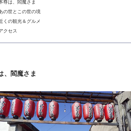
 本尊は、閻魔さま
 あの世とこの世の境
 近くの観光＆グルメ
アクセス
は、閻魔さま