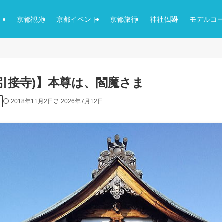
京都観光
京都イベント
京都旅行
神社仏閣
モデルコ
(引接寺)】本尊は、閻魔さま
2018年11月2日
2026年7月12日