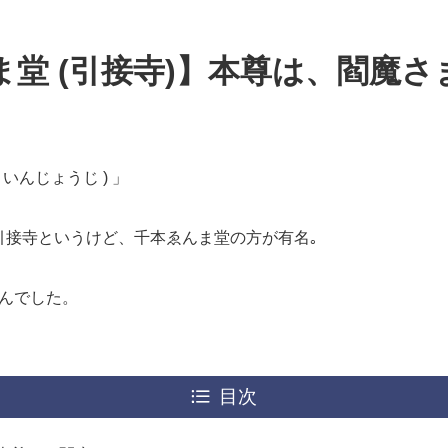
堂 (引接寺)】本尊は、閻魔さ
 いんじょうじ ) 」
 引接寺というけど、千本ゑんま堂の方が有名｡
んでした。
目次