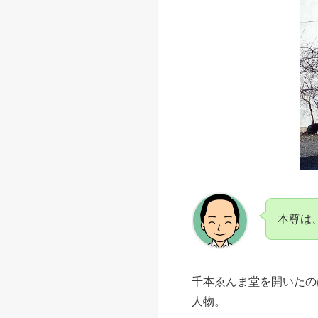
本尊は
千本ゑんま堂を開いたの
人物。