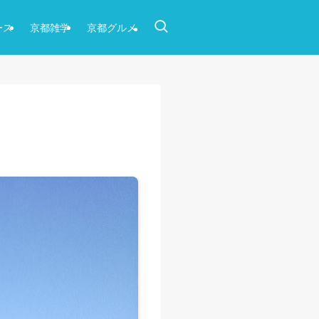
ース
京都雑学
京都グルメ