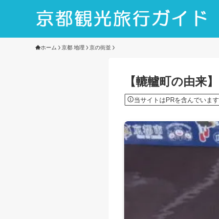
ホーム
京都 地理
京の街並
【轆轤町の由来
当サイトはPRを含んでいます