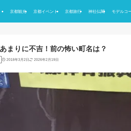
京都観光
京都イベント
京都旅行
神社仏閣
モデルコ
】あまりに不吉！前の怖い町名は？
2018年3月2日
2026年2月19日