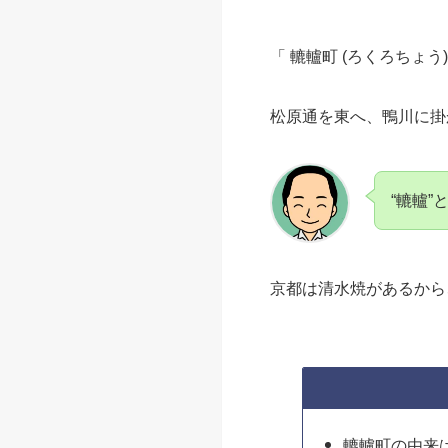
「 轆轤町 (ろくろちょう)
松原通を東へ、鴨川に掛
“轆轤
京都は清水焼があるから
轆轤町の由来