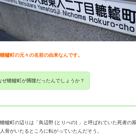
 が轆轤町の元々の名前の由来なんです。
なぜ轆轤町が髑髏だったんでしょうか？
轆轤町の辺りは「鳥辺野 (とりべの) 」と呼ばれていた死者の
人骨がいたるところに転がっていたんだそう。