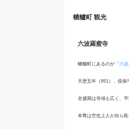
轆轤町 観光
六波羅蜜寺
轆轤町にあるのが「
六波
天歴五年（951）、疫
全盛期は寺域も広く、平
本尊は空也上人が自ら彫