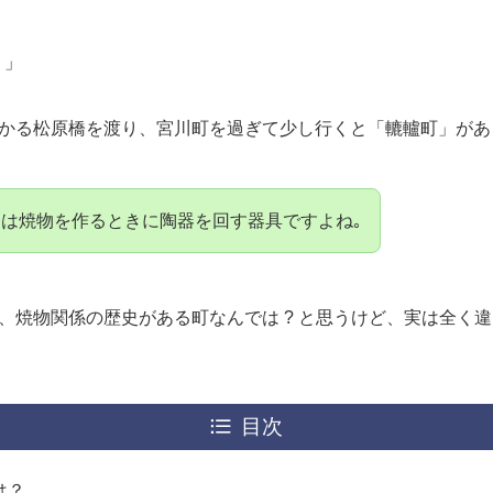
 」
かる松原橋を渡り、宮川町を過ぎて少し行くと「轆轤町」があ
”とは焼物を作るときに陶器を回す器具ですよね｡
、焼物関係の歴史がある町なんでは ? と思うけど、実は全く
目次
は？