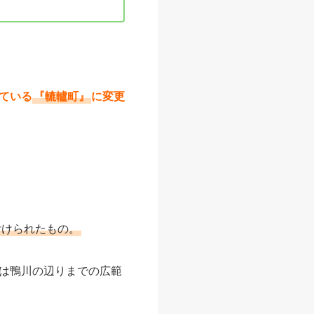
ている
『轆轤町』
に変更
付けられたもの。
は鴨川の辺りまでの広範