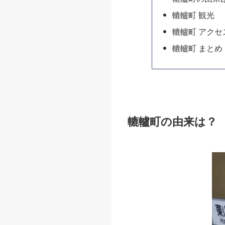
轆轤町 観光
轆轤町 アクセ
轆轤町 まとめ
轆轤町の由来は？