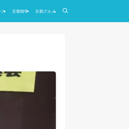
ース
京都雑学
京都グルメ