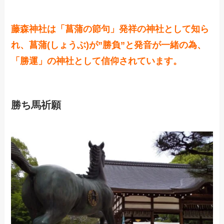
藤森神社は「菖蒲の節句」発祥の神社として知ら
れ、菖蒲(しょうぶ)が”勝負”と発音が一緒の為、
「勝運」の神社として信仰されています。
勝ち馬祈願