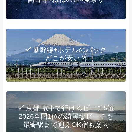
新幹線+ホテルのパック
どこが安い？
京都 電車で行けるビーチ5選
2026全国1位の綺麗なビーチも
最寄駅まで迎えOK宿も案内