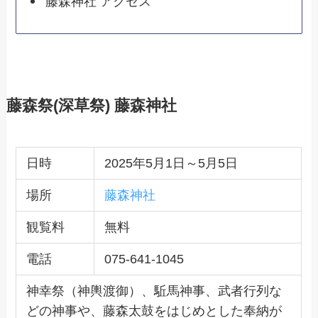
藤森神社 アクセス
藤森祭(深草祭) 藤森神社
日時
2025年5月1日～5月5日
場所
藤森神社
観覧料
無料
電話
075-641-1045
神幸祭（神輿渡御）、駈馬神事、武者行列な
どの神事や、藤森太鼓をはじめとした奉納が