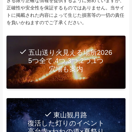
きる限り正確な情報を提供するように努めていますが、
正確性や安全性を保証するものではありません。当サイ
トに掲載された内容によって生じた損害等の一切の責任
を負いかねますのでご了承ください。
五山送り火見える場所2026
5つ全て,4つ,3つ,2つ,1つ
穴場も案内
東山観月路
復活した灯りのイベント
高台寺×ねねの道×夏祭り