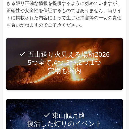
きる限り正確な情報を提供するように努めていますが、
正確性や安全性を保証するものではありません。当サイ
トに掲載された内容によって生じた損害等の一切の責任
を負いかねますのでご了承ください。
五山送り火見える場所2026
5つ全て,4つ,3つ,2つ,1つ
穴場も案内
東山観月路
復活した灯りのイベント