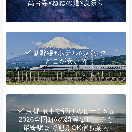
高台寺×ねねの道×夏祭り
新幹線+ホテルのパック
どこが安い？
京都 電車で行けるビーチ5選
2026全国1位の綺麗なビーチも
最寄駅まで迎えOK宿も案内