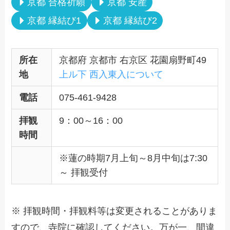
京都 合格祈願
京都 安産
京都 縁結び1
京都 縁結び2
所在
京都府 京都市 右京区 花園扇野町49
地
上ル下 西入東入について
電話
075-461-9428
拝観
9：00～16：00
時間
※蓮の時期7月上旬～8月中旬は7:30
～ 拝観受付
※ 拝観時間・拝観料等は変更されることがありま
すので、寺院に確認してください。万が一、間違