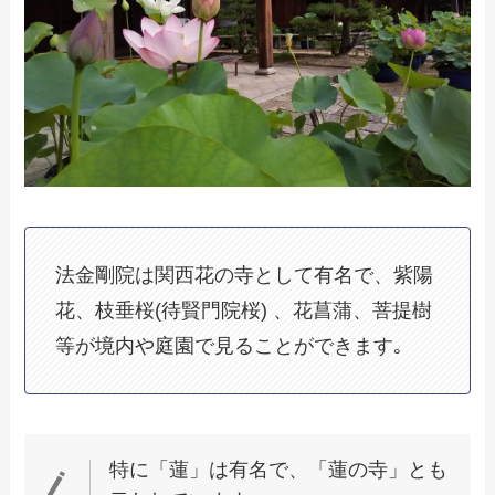
法金剛院は関西花の寺として有名で、紫陽
花、枝垂桜(待賢門院桜) 、花菖蒲、菩提樹
等が境内や庭園で見ることができます｡
特に「蓮」は有名で、「蓮の寺」とも