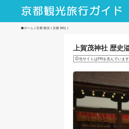
ホーム
京都 観光
京都 神社
上賀茂神社 歴史
当サイトはPRを含んでいます