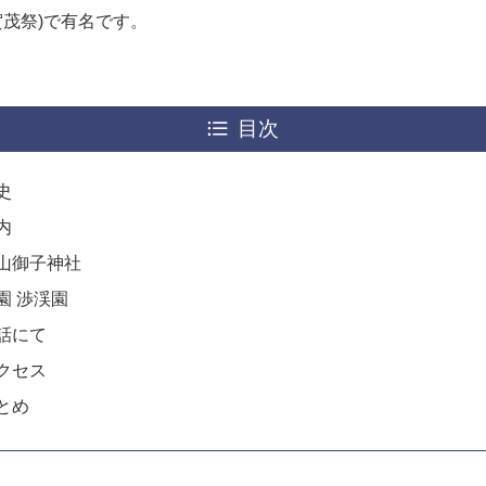
賀茂祭)で有名です。
目次
史
内
片山御子神社
園 渉渓園
話にて
クセス
とめ