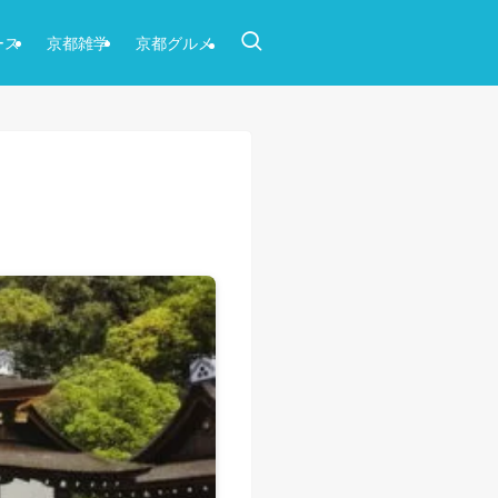
ース
京都雑学
京都グルメ