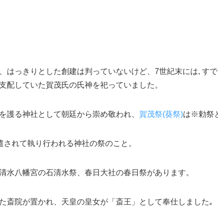
、はっきりとした創建は判っていないけど、7世紀末には, す
支配していた賀茂氏の氏神を祀っていました。
を護る神社として朝廷から崇め敬われ、
賀茂祭(葵祭)
は※勅祭
派遣されて執り行われる神社の祭のこと。
清水八幡宮の石清水祭、春日大社の春日祭があります。
た斎院が置かれ、天皇の皇女が「斎王」として奉仕しました｡