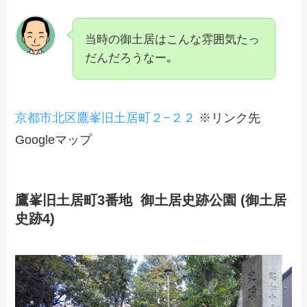
当時の御土居はこんな雰囲気たっ
だんだろうなー｡
京都市北区鷹峯旧土居町２−２２
※リンク先
Googleマップ
鷹峯旧土居町3番地 御土居史跡公園 (御土居
史跡4)