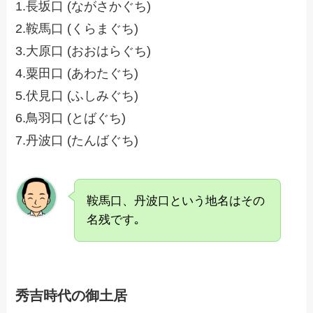
1.長坂口 (ながさかぐち)
2.鞍馬口 (くらまぐち)
3.大原口 (おおはらぐち)
4.粟田口 (あわたぐち)
5.伏見口 (ふしみぐち)
6.鳥羽口 (とばぐち)
7.丹波口 (たんばぐち)
鞍馬口、丹波口という地名はその
名残です｡
秀吉時代の御土居