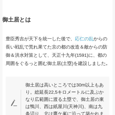
御土居とは
豊臣秀吉が天下を統一した後で、
応仁の乱
からの
長い戦乱で荒れ果てた京の都の改造＆敵からの防
御＆洪水対策として、天正十九年(1591)に、都の
周囲をぐるっと囲む御土居(土塁)を建設しました｡
御土居は高いところでは30m以上もあ
り。総延長22,5キロメートルに及ぶか
なり広範囲に渡る土塁で、御土居の東
は鴨川、西は紙屋川(天神川)、南は九
条辺り、北は鷹ケ峯に沿って築かれま