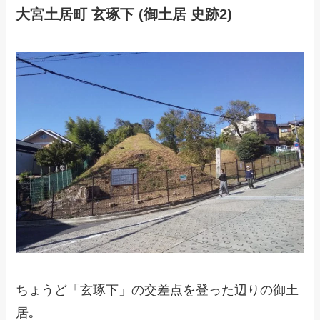
大宮土居町 玄琢下 (御土居 史跡2)
ちょうど「玄琢下」の交差点を登った辺りの御土
居｡