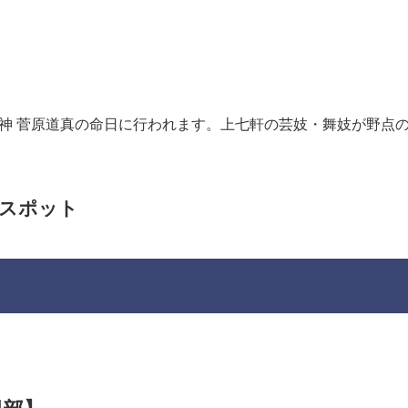
）
神 菅原道真の命日に行われます。上七軒の芸妓・舞妓が野点
光スポット