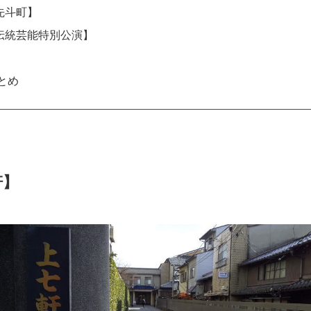
先斗町】
伝統芸能特別公演】
とめ
軒】