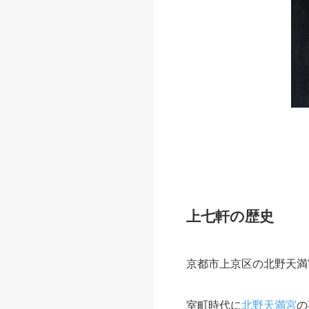
上七軒の歴史
京都市上京区の北野天満
室町時代に
北野天満宮
の