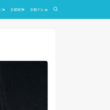
ース
京都雑学
京都グルメ