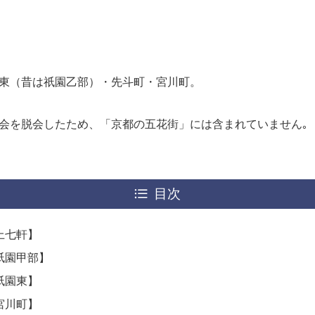
東（昔は祇園乙部）・先斗町・宮川町。
会を脱会したため、「京都の五花街」には含まれていません｡
目次
上七軒】
祇園甲部】
祇園東】
宮川町】