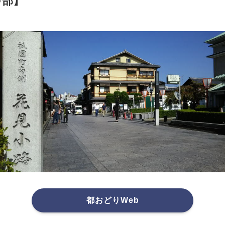
甲部】
都おどりWeb