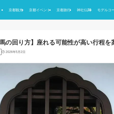
京都観光
京都イベント
京都旅行
神社仏閣
モデルコ
馬の回り方】座れる可能性が高い行程を
2026年5月2日