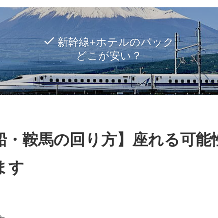
新幹線+ホテルのパック
どこが安い？
船・鞍馬の回り方】座れる可能
ます