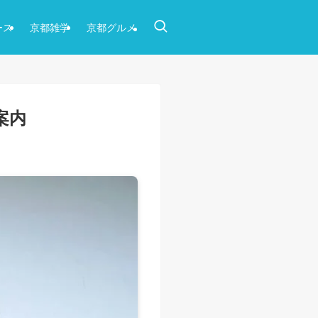
ース
京都雑学
京都グルメ
案内