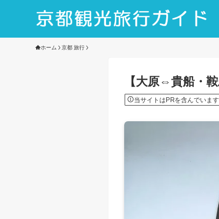
ホーム
京都 旅行
【大原⇔貴船・鞍
当サイトはPRを含んでいます