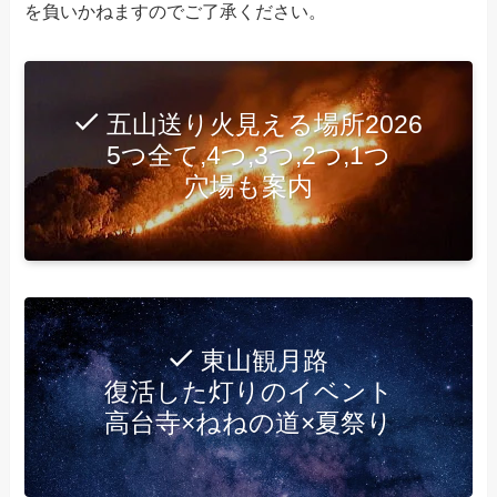
を負いかねますのでご了承ください。
五山送り火見える場所2026
5つ全て,4つ,3つ,2つ,1つ
穴場も案内
東山観月路
復活した灯りのイベント
高台寺×ねねの道×夏祭り