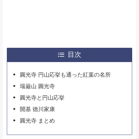
目次
圓光寺 円山応挙も通った紅葉の名所
瑞巌山 圓光寺
圓光寺と円山応挙
開基 徳川家康
圓光寺 まとめ