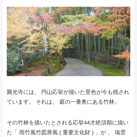
圓光寺には、 円山応挙が描いた景色が今も残され
ています。 それは、 庭の一番奥にある竹林。
その竹林を描いたとされる応挙44才絶頂期に描い
た「 雨竹風竹図屏風 ( 重要文化財 ) 」が 、 瑞雲