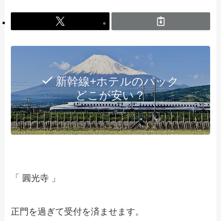
新幹線+ホテルのパック
どこが安い？
「 圓光寺 」
正門を過ぎて受付を済ませます。