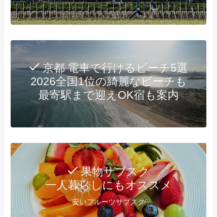
京都 電車で行けるビーチ5選
2026全国1位の綺麗なビーチも
最寄駅まで迎えOK宿も案内
果物サブスク
一人暮らしにもオススメ
安いフルーツサブスク