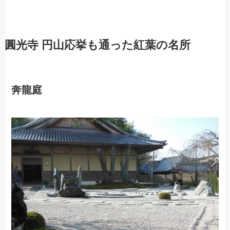
圓光寺 円山応挙も通った紅葉の名所
奔龍庭