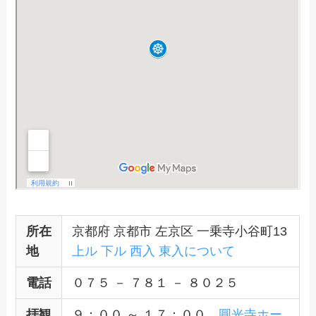
所在
京都府 京都市 左京区 一乗寺小谷町13
地
上ル 下ル 西入 東入について
電話
０７５ － ７８１ － ８０２５
拝観
９：００ ～ １７：００
圓光寺ホー