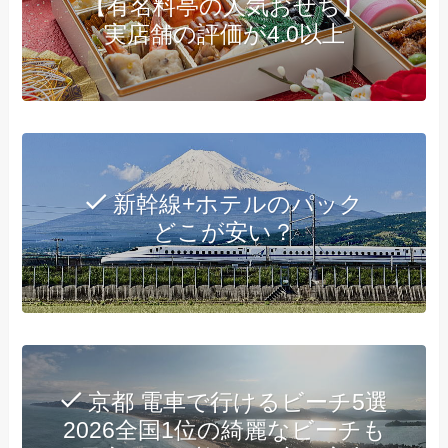
【有名料亭の人気おせち】
実店舗の評価が4.0以上
新幹線+ホテルのパック
どこが安い？
京都 電車で行けるビーチ5選
2026全国1位の綺麗なビーチも