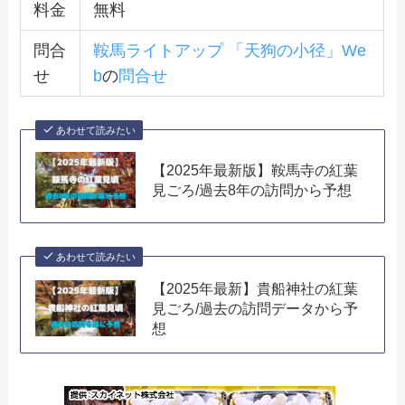
料金
無料
問合
鞍馬ライトアップ 「天狗の小径」We
せ
b
の
問合せ
あわせて読みたい
【2025年最新版】鞍馬寺の紅葉
見ごろ/過去8年の訪問から予想
あわせて読みたい
【2025年最新】貴船神社の紅葉
見ごろ/過去の訪問データから予
想