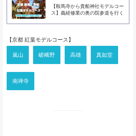
【鞍馬寺から貴船神社モデルコー
ス】義経修業の奥の院参道を行く
【京都 紅葉モデルコース】
嵐山
嵯峨野
高雄
真如堂
南禅寺